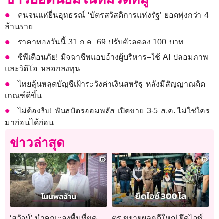
คนจนแห่ยื่นอุทธรณ์ ‘บัตรสวัสดิการแห่งรัฐ’ ยอดพุ่งกว่า 4
ล้านราย
ราคาทองวันนี้ 31 ก.ค. 69 ปรับตัวลดลง 100 บาท
ซีพีเตือนภัย! มิจฉาชีพแอบอ้างผู้บริหาร–ใช้ AI ปลอมภาพ
และวิดีโอ หลอกลงทุน
ไทยลุ้นหลุดบัญชีเฝ้าระวังค่าเงินสหรัฐ หลังมีสัญญาณติด
เกณฑ์ดีขึ้น
ไม่ต้องรีบ! พันธบัตรออมพลัส เปิดขาย 3-5 ส.ค. ไม่ใช่ใคร
มาก่อนได้ก่อน
ข่าวล่าสุด
‘สุวัจน์’ นำคณะลงพื้นที่ขุด
ตร.ขยายผลคดีใหญ่ ยึดไอซ์