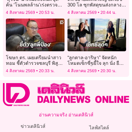
ค้น ‘โนนพลล้าน’เร่งตรวจ
300 โล ซุกพัสดุขนส่งกลาง
อายุ สร้างไทม์ไลน์
กรุง รวบ 4 ผู้ต้องหาแก๊งยา
4 สิงหาคม 2569
20:53 น.
4 สิงหาคม 2569
20:44 น.
ประวัติศาสตร์โคราช
โฆษก ตร. เผยเตรียมนำสาว
“ลูกตาล-อาริษา” จัดหนัก
ทอม ชี้ตัวตำรวจชลบุรี พิสูจน์
โหมดเซ็กซี่ขยี้ใจ ลุก นั่ง ยืน
ปม “ลูกพี่ป๋อง”
เป๊ะปังแซ่บซี้ดสุดองศา!
4 สิงหาคม 2569
20:33 น.
4 สิงหาคม 2569
20:30 น.
อ่านความจริง อ่านเดลินิวส์
ข่าวเดลินิวส์
ไลฟ์สไตล์