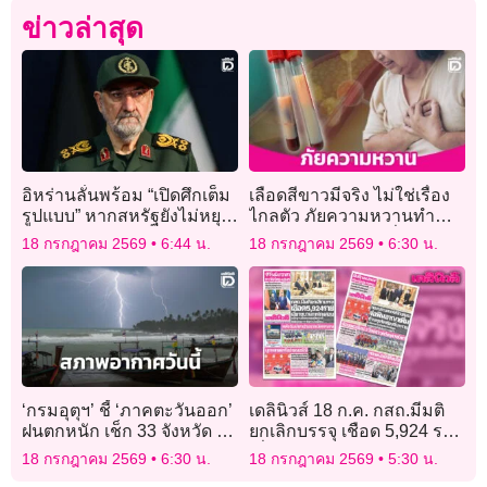
ข่าวล่าสุด
อิหร่านลั่นพร้อม “เปิดศึกเต็ม
เลือดสีขาวมีจริง ไม่ใช่เรื่อง
รูปแบบ” หากสหรัฐยังไม่หยุด
ไกลตัว ภัยความหวานทำ
โจมตี
ไตรกลีเซอไรด์สูง เสี่ยงตับ
18 กรกฎาคม 2569
6:44 น.
18 กรกฎาคม 2569
6:30 น.
อ่อนอักเสบถึงชีวิต
‘กรมอุตุฯ’ ชี้ ‘ภาคตะวันออก’
เดลินิวส์ 18 ก.ค. กสถ.มีมติ
ฝนตกหนัก เช็ก 33 จังหวัด มี
ยกเลิกบรรจุ เชือด 5,924 ราย
ฝนฟ้าคะนองบางแห่ง ‘กทม.’
เอี่ยวขบวนการโกงสอบ
18 กรกฎาคม 2569
6:30 น.
18 กรกฎาคม 2569
5:30 น.
เจอฝน 40%