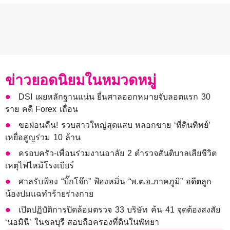
ข่าวยอดนิยมในหมวดหมู่
DSI เผยหลักฐานแน่น ยื่นศาลออกหมายจับลอตแรก 30
ราย คดี Forex เถื่อน
ขอผ่อนคืน! รวบสาวใหญ่สุดแสบ หลอกขาย ‘ที่ดินทิพย์’
เหยื่อสูญร่วม 10 ล้าน
ครอบครัว-เพื่อนร่วมงานอาลัย 2 ตำรวจสันติบาลเสียชีวิต
เหตุไฟไหม้โรงเบียร์
ศาลรับฟ้อง “บิ๊กโจ๊ก” ฟ้องหมิ่น “พ.ต.อ.ภาคภูมิ” อดีตลูก
น้องปมแฉทำร้ายร่างกาย
เปิดปฏิบัติการปิดล้อมตรวจ 33 บริษัท ค้น 41 จุดต้องสงสัย
‘นอมินี’ ในชลบุรี สอบถือครองที่ดินในพัทยา