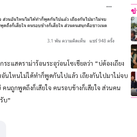
ข
งกระแสดราม่าร้อนระอุว่อนโซเชียลว่า “บ่ต้องเถียง
นอันไหนไม่ได้ทำก็พูดกันไปแล้ว เถียงกันไปมาไม่จบ
แย่ คนถูกพูดถึงก็เสียใจ คนรอบข้างก็เสียใจ ส่วนคน
ครับ”