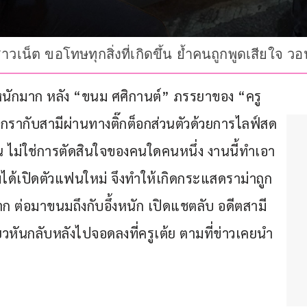
ชาวเน็ต ขอโทษทุกสิ่งที่เกิดขึ้น ย้ำคนถูกพูดเสียใจ ว
จหนักมาก หลัง “ขนม ศศิกานต์” ภรรยาของ “ครู
รากับสามีผ่านทางติ๊กต็อกส่วนตัวด้วยการไลฟ์สด 
มกัน ไม่ใช่การตัดสินใจของคนใดคนหนึ่ง งานนี้ทำเอา
้เปิดตัวแฟนใหม่ จึงทำให้เกิดกระแสดราม่าถูก
ก ต่อมาขนมถึงกับอึ้งหนัก เปิดแชตลับ อดีตสามี
้ยวหันกลับหลังไปจอดลงที่ครูเต้ย ตามที่ข่าวเคยนำ