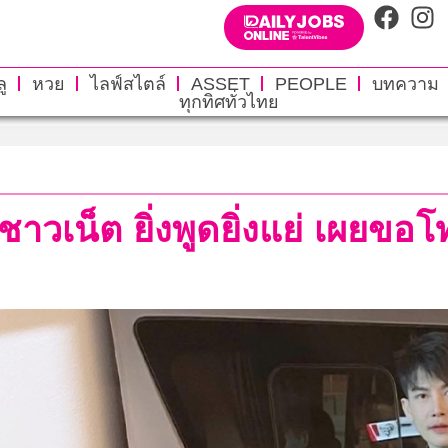
ู
หวย
ไลฟ์สไตล์
ASSET
PEOPLE
บทความ
ทุกทิศทั่วไทย
ือชาวเน็ต ยิ่งพูดยิ่งแย่ เผยข