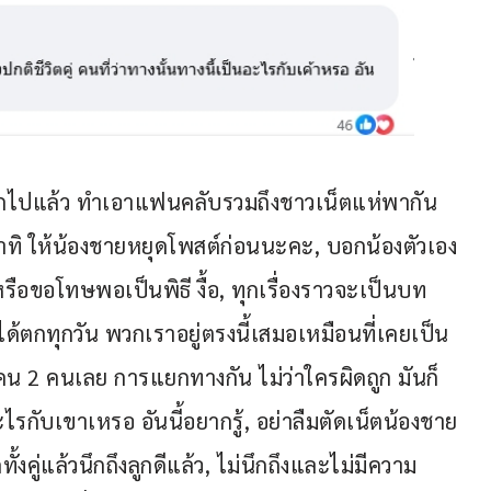
ออกไปแล้ว ทำเอาแฟนคลับรวมถึงชาวเน็ตแห่พากัน
ิ ให้น้องชายหยุดโพสต์ก่อนนะคะ, บอกน้องตัวเอง
รือขอโทษพอเป็นพิธี งื้อ, ทุกเรื่องราวจะเป็นบท
ตกทุกวัน พวกเราอยู่ตรงนี้เสมอเหมือนที่เคยเป็น
งคน 2 คนเลย การแยกทางกัน ไม่ว่าใครผิดถูก มันก็
นอะไรกับเขาเหรอ อันนี้อยากรู้, อย่าลืมตัดเน็ตน้องชาย
ั้งคู่แล้วนึกถึงลูกดีแล้ว, ไม่นึกถึงและไม่มีความ