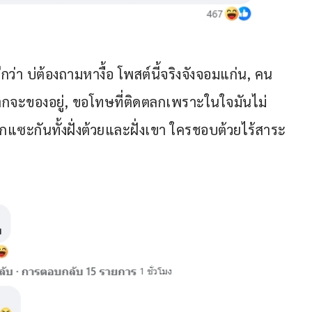
ีกว่า บ่ต้องถามหางื้อ โพสต์นี้จริงจังจอมแก่น, คน
ฮากจะของอยู่, ขอโทษที่ติดตลกเพราะในใจมันไม่
แซะกันทั้งฝั่งต้วยและฝั่งเขา ใครชอบต้วยไร้สาระ