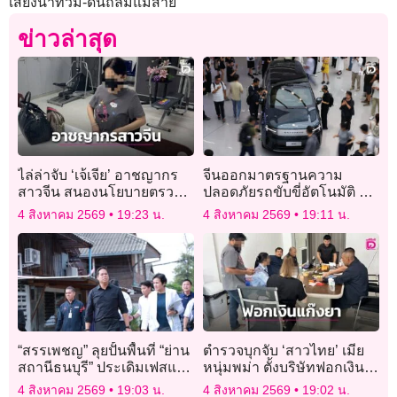
เสี่ยงน้ำท่วม-ดินถล่มแม่สาย
ข่าวล่าสุด
ไล่ล่าจับ ‘เจ้เจีย’ อาชญากร
จีนออกมาตรฐานความ
สาวจีน สนองนโยบายตรวจ
ปลอดภัยรถขับขี่อัตโนมัติ มี
คนเข้าเมือง ‘ไม่ให้อยู่’
ผลบังคับใช้ปี 2570
4 สิงหาคม 2569
19:23 น.
4 สิงหาคม 2569
19:11 น.
“สรรเพชญ” ลุยปั้นพื้นที่ “ย่าน
ตำรวจบุกจับ ‘สาวไทย’ เมีย
สถานีธนบุรี” ประเดิมเฟสแรก
หนุ่มพม่า ตั้งบริษัทฟอกเงิน
22 ไร่ “เมืองแห่งการแพทย์”
ให้พ่อค้ายา 2.5 พันล้าน
4 สิงหาคม 2569
19:03 น.
4 สิงหาคม 2569
19:02 น.