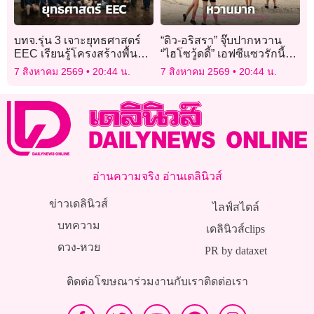
บทจ.รุ่น 3 เจาะยุทธศาสตร์
“ดิว-อริสรา” จุ๊บปากหวาน
EEC เรียนรู้โครงสร้างพื้น
“ไฮโซวู้ดดี้” เอฟซีแซวรักนี้
ฐาน–อุตสาหกรรมอนาคต
ลงตัว ค่อยๆเปิดค่อยๆดำเนิน
7 สิงหาคม 2569
20:44 น.
7 สิงหาคม 2569
20:44 น.
เปิดมุมมองการลงทุน
ไปอย่างเรียบง่าย
อ่านความจริง อ่านเดลินิวส์
ข่าวเดลินิวส์
ไลฟ์สไตล์
บทความ
เดลินิวส์clips
ดวง-หวย
PR by dataxet
ติดต่อโฆษณา
ร่วมงานกับเรา
ติดต่อเรา