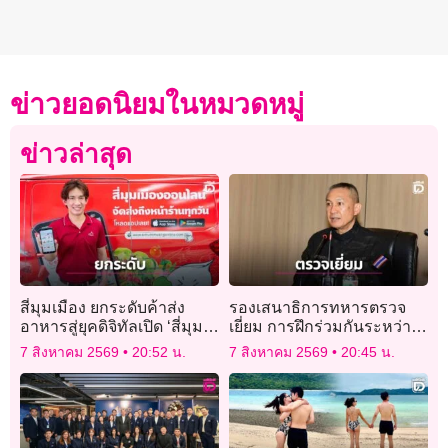
ข่าวยอดนิยมในหมวดหมู่
ข่าวล่าสุด
สี่มุมเมือง ยกระดับค้าส่ง
รองเสนาธิการทหารตรวจ
อาหารสู่ยุคดิจิทัลเปิด ‘สี่มุม
เยี่ยม การฝึกร่วมกันระหว่าง
เมืองออนไลน์’
ราชบุรี-กองทัพ
7 สิงหาคม 2569
20:52 น.
7 สิงหาคม 2569
20:45 น.