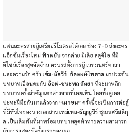
แฟนละครสายบู๊เตรียมรีโมตรอได้เลย ช่อง 7HD ส่งละคร
แอ็กชั่นเรื่องใหม่ 
ฟ้าพยับ
 จากค่าย มีเดีย สตูดิโอ ที่มี
ดีไซน์เรื่องสุดจัดจ้าน ครบรสทั้งการบู๊ เวทมนตร์คาถา 
และความรัก คว้า 
เข้ม-หัสวีร์  ภัคพงษ์ไพศาล 
มาประชัน
บทบาทเฉือนคมกับ 
อ๊อฟ-ชนะพล สัตยา
 ที่จะมาพลิก
บทบาทครั้งสำคัญแตกต่างจากที่เคยเห็น โดยทั้งคู่เคย
ปะทะฝีมือกันมาแล้วจาก
 “เผาขน”
 ครั้งนี้จะเป็นการต่อสู้
ที่มีหัวใจของนางเอกสาว 
เหม่เหม-ธัญญวีร์ ชุณหสวัสดิกุ
ล 
เป็นเดิมพันที่มาพร้อมบทบาทสุดท้าทายความสามารถ 
กับการแสดงบู๊ครั้งแรกของเธอ