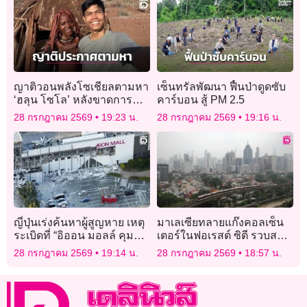
ญาติวอนพลังโซเชียลตามหา
เซ็นทรัลพัฒนา ฟื้นป่าดูดซับ
‘ฮลุน โซโล’ หลังขาดการ
คาร์บอน สู้ PM 2.5
ติดต่อในประเทศจอร์เจีย
28 กรกฎาคม 2569
19:23 น.
28 กรกฎาคม 2569
19:16 น.
ญี่ปุ่นเร่งค้นหาผู้สูญหาย เหตุ
มาเลเซียทลายแก๊งคอลเซ็น
ระเบิดที่ “อิออน มอลล์ คุมา
เตอร์ในฟอเรสต์ ซิตี รวบส
โมโตะ” หลังแผ่นดินไหว
แกมเมอร์ 335 คน ส่วนใหญ่
28 กรกฎาคม 2569
19:14 น.
28 กรกฎาคม 2569
18:57 น.
ชาวจีน