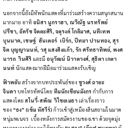
นอกจากนี้ยังมีทัพนักแสดงที่มาร่วมสร้างความสนุกสนาน
มากมาย อาทิ 
อนิสา นูกราฮา
, ณวีณัฐ นรทรัพย์
ปรีชา, อัครัช จิตตะศิริ, จตุรงค์ โกลิมาศ, นทีเทพ 
บุนนาค, เชษฐ์  ฮันเตอร์  เบิร์ก, ปัทมา ปานทอง, สุร
จิต บุญญานนท์, วสุ แสงสิงแก้ว, รัก ศรัทธาทิพย์, พงศ
นารถ  วินศิริ
 และมี 
อนุวัฒน์ นิวาตวงศ์
, 
สุธิตา เกตา
นนท์ 
นักแสดงมากฝีมือมาร่วมแสดงรับเชิญ
ฟ้าพยับ
 สร้างจากบทประพันธ์ของ 
ชูวงศ์ ฉายะ
จินดา 
บทโทรทัศน์โดย 
ทีมนักเขียนมังกร 
กำกับการ
แสดงโดย 
สโนวี่-สพัฌ  วิไชยเมธา 
เล่าเรื่องราว
ของ 
“ธง”
(เข้ม หัสวีร์)
 ก้าวเข้าสู่เหมืองสินสยามในมาด
หนุ่มพเนจร  เบื้องหลังการสมัครงานของเขา ด้วยจุดมุ่ง
หมายบางอย่าง จนได้พบกับ 
“แสวง” (อ๊อฟ ชนะพล)
 ผู้