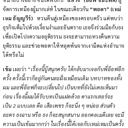
จัดการเหมืองผู้มากเล่ห์ ในขณะเดียวกัน 
“พอตา” (เหม่
เหม ธัญญวีร์)  
 หวนคืนสู่เหมืองของครอบครัว แต่พบว่า
ธุรกิจเต็มไปด้วยเงื่อนงำและอันตราย เธอจึงร่วมมือกับธง
เพื่อเปิดโปงความอยุติธรรม ธงจะสามารถทวงคืนความ
ยุติธรรม และช่วยพอตาให้หลุดพ้นจากเงามืดแห่งอำนาจ
ได้หรือไม่ 
เข้ม 
เผยว่า “
เรื่องนี้บู๊สนุกครับ ได้กลับมาเจอกับพี่อ๊อฟอีก
ครั้ง ครั้งนี้เราก็อยู่กันคนละฝั่งเหมือนเดิม บทบาทของทั้ง
ผม และพี่อ๊อฟก็จะเปลี่ยนไป เป็นบทที่ยังไม่เคยเห็นมา
ก่อน เรื่องนี้ผมได้รับบทเป็นแฝดด้วย คาแรกเตอร์จะ
เป็น 2 แบบเลย คือ เสือเพชร ก็จะนิ่ง ๆ หน่อย ส่วนตัว
ละคร ธงฉาน หรือ ธง ก็จะสนุกสนาน ออกคอเมดีเลย จะมี
ความเป็นเข้มมากกว่า ในเรื่องนี้ได้เจอกับเหม่เหมเป็นครั้ง