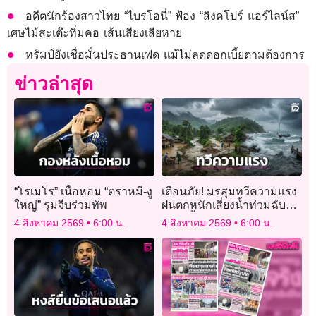
อดีตนักร้องสาวไทย “ไบรโอนี่” ฟ้อง “สิงคโปร์ แอร์ไลน์ส”
เศษไม้สะเต๊ะทิ่มคอ เส้นเสียงเสียหาย
ทรัมป์ยังเชื่อมั่นประธานเฟด แม้ไม่ลดดอกเบี้ยตามต้องการ
ข่าวล่าสุด
“โรเมโร” เนื้อหอม “ตราหมี-งู
เตือนภัย! มรสุมทวีความแรง
ใหญ่” รุมจีบร่วมทัพ
ฝนตกหนักเสี่ยงน้ำท่วมฉับ
พลัน-น้ำป่าหลาก
4 สิงหาคม 2569
6:00 น.
4 สิงหาคม 2569
6:00 น.