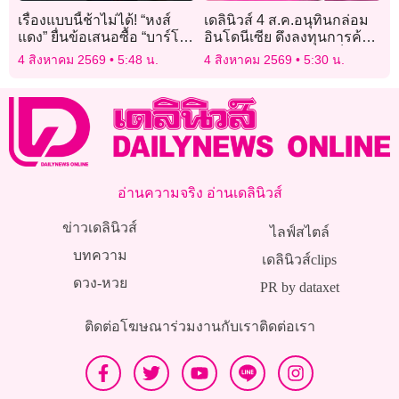
เรื่องแบบนี้ช้าไม่ได้! “หงส์
เดลินิวส์ 4 ส.ค.อนุทินกล่อม
แดง” ยื่นข้อเสนอซื้อ “บาร์โก
อินโดนีเซีย ดึงลงทุนการค้า
ลา” ทางการ
สร้างอาเซียนให้เข้มแข็ง
4 สิงหาคม 2569
5:48 น.
4 สิงหาคม 2569
5:30 น.
อ่านความจริง อ่านเดลินิวส์
ข่าวเดลินิวส์
ไลฟ์สไตล์
บทความ
เดลินิวส์clips
ดวง-หวย
PR by dataxet
ติดต่อโฆษณา
ร่วมงานกับเรา
ติดต่อเรา