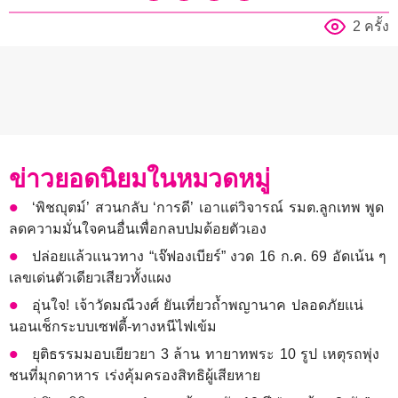
2 ครั้ง
ข่าวยอดนิยมในหมวดหมู่
‘พิชญุตม์’ สวนกลับ ‘การดี’ เอาแต่วิจารณ์ รมต.ลูกเทพ พูด
ลดความมั่นใจคนอื่นเพื่อกลบปมด้อยตัวเอง
ปล่อยแล้วแนวทาง “เจ๊ฟองเบียร์” งวด 16 ก.ค. 69 อัดเน้น ๆ
เลขเด่นตัวเดียวเสียวทั้งแผง
อุ่นใจ! เจ้าวัดมณีวงศ์ ยันเที่ยวถ้ำพญานาค ปลอดภัยแน่
นอนเช็กระบบเซฟตี้-ทางหนีไฟเข้ม
ยุติธรรมมอบเยียวยา 3 ล้าน ทายาทพระ 10 รูป เหตุรถพุ่ง
ชนที่มุกดาหาร เร่งคุ้มครองสิทธิผู้เสียหาย