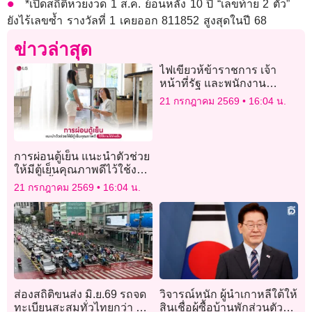
*เปิดสถิติหวยงวด 1 ส.ค. ย้อนหลัง 10 ปี “เลขท้าย 2 ตัว”
ยังไร้เลขซ้ำ รางวัลที่ 1 เคยออก 811852 สูงสุดในปี 68
ข่าวล่าสุด
ไฟเขียวห้ข้าราชการ เจ้า
หน้าที่รัฐ และพนักงาน
รัฐวิสาหกิจ ลาเข้า
21 กรกฎาคม 2569
16:04 น.
ร่วม’โครงการอุปสมบท’อุทิศ
ถวาย ‘พระบรมราชชนนีพันปี
หลวง’
การผ่อนตู้เย็น แนะนำตัวช่วย
ให้มีตู้เย็นคุณภาพดีไว้ใช้งาน
ได้ง่ายขึ้น
21 กรกฎาคม 2569
16:04 น.
ส่องสถิติขนส่ง มิ.ย.69 รถจด
วิจารณ์หนัก ผู้นำเกาหลีใต้ให้
ทะเบียนสะสมทั่วไทยกว่า 45
สินเชื่อผู้ซื้อบ้านพักส่วนตัว