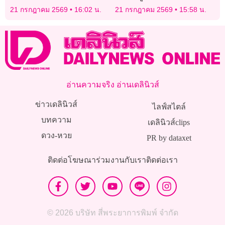
ล้านคัน “รถใหม่-รถอีวี”
สวนทางนโยบายรัฐบาล
21 กรกฎาคม 2569
16:02 น.
21 กรกฎาคม 2569
15:58 น.
เติบโต
ตนเอง
อ่านความจริง อ่านเดลินิวส์
ข่าวเดลินิวส์
ไลฟ์สไตล์
บทความ
เดลินิวส์clips
ดวง-หวย
PR by dataxet
ติดต่อโฆษณา
ร่วมงานกับเรา
ติดต่อเรา
© 2026 บริษัท สี่พระยาการพิมพ์ จำกัด