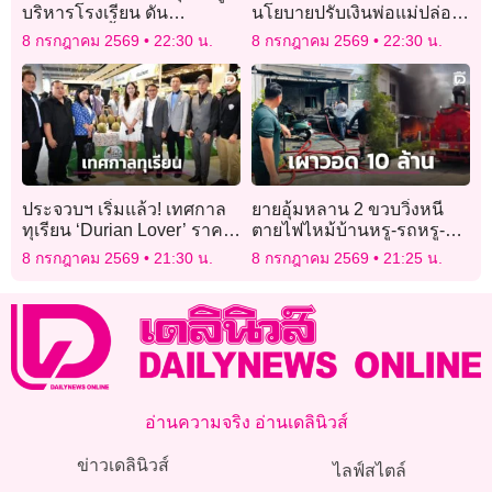
บริหารโรงเรียน ดัน
นโยบายปรับเงินพ่อแม่ปล่อย
เทคโนโลยีล้ำ-ระบบดูแลราย
ลูกป่วนพังร้าน
8 กรกฎาคม 2569
22:30 น.
8 กรกฎาคม 2569
22:30 น.
บุคคล
ประจวบฯ เริ่มแล้ว! เทศกาล
ยายอุ้มหลาน 2 ขวบวิ่งหนี
ทุเรียน ‘Durian Lover’ ราคา
ตายไฟไหม้บ้านหรู-รถหรู-
ย่อมเยา
จยย. เผาวอดร่วม 10 ล้าน
8 กรกฎาคม 2569
21:30 น.
8 กรกฎาคม 2569
21:25 น.
อ่านความจริง อ่านเดลินิวส์
ข่าวเดลินิวส์
ไลฟ์สไตล์