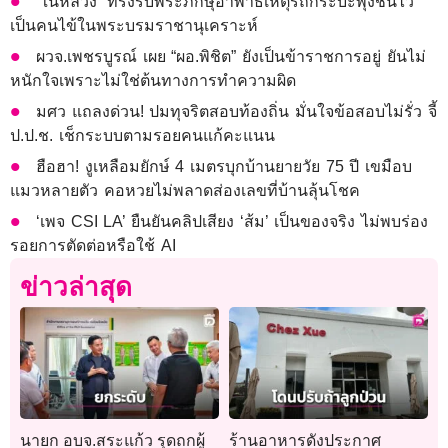
‘ในหลวง’ ทรงรับพระภิกษุอาพาธเหตุรถกระบะพุ่งชนไว้
เป็นคนไข้ในพระบรมราชานุเคราะห์
ผวจ.เพชรบูรณ์ เผย “ผอ.พิชิต” ยังเป็นข้าราชการอยู่ ยันไม่
หนักใจเพราะไม่ใช่ต้นทางการทำความผิด
มศว แถลงด่วน! ปมทุจริตสอบท้องถิ่น มั่นใจข้อสอบไม่รั่ว จี้
ป.ป.ช. เช็กระบบตามรอยคนแก้คะแนน
ฮือฮา! งูเหลือมยักษ์ 4 เมตรบุกบ้านยายวัย 75 ปี เขมือบ
แมวหลายตัว คอหวยไม่พลาดส่องเลขที่บ้านลุ้นโชค
‘เพจ CSI LA’ ยืนยันคลิปเสียง ‘ส้ม’ เป็นของจริง ไม่พบร่อง
รอยการตัดต่อหรือใช้ AI
ข่าวล่าสุด
นายก อบจ.สระแก้ว รุดถกผู้
ร้านอาหารดังประกาศ