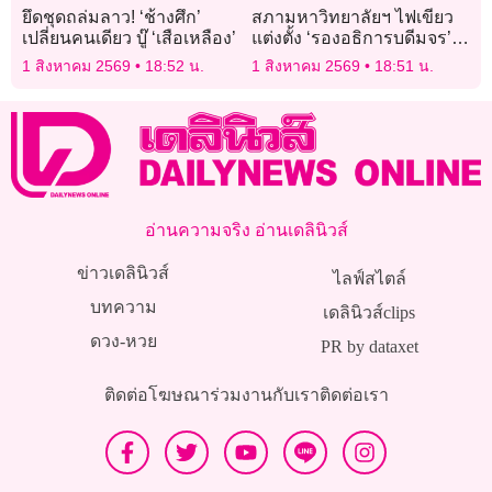
ยึดชุดถล่มลาว! ‘ช้างศึก’
สภามหาวิทยาลัยฯ ไฟเขียว
เปลี่ยนคนเดียว บู๊ ‘เสือเหลือง’
แต่งตั้ง ‘รองอธิการบดีมจร’
ส่วนกลาง-ประจำวิทยาเขต
1 สิงหาคม 2569
18:52 น.
1 สิงหาคม 2569
18:51 น.
อ่านความจริง อ่านเดลินิวส์
ข่าวเดลินิวส์
ไลฟ์สไตล์
บทความ
เดลินิวส์clips
ดวง-หวย
PR by dataxet
ติดต่อโฆษณา
ร่วมงานกับเรา
ติดต่อเรา