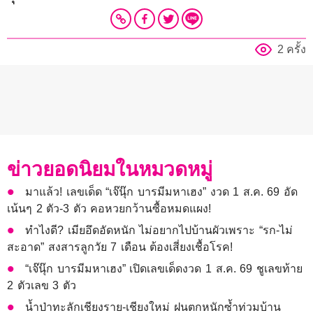
2 ครั้ง
ข่าวยอดนิยมในหมวดหมู่
มาแล้ว! เลขเด็ด “เจ๊นุ๊ก บารมีมหาเฮง” งวด 1 ส.ค. 69 อัด
เน้นๆ 2 ตัว-3 ตัว คอหวยกว้านซื้อหมดแผง!
ทำไงดี? เมียอึดอัดหนัก ไม่อยากไปบ้านผัวเพราะ “รก-ไม่
สะอาด” สงสารลูกวัย 7 เดือน ต้องเสี่ยงเชื้อโรค!
“เจ๊นุ๊ก บารมีมหาเฮง” เปิดเลขเด็ดงวด 1 ส.ค. 69 ชูเลขท้าย
2 ตัวเลข 3 ตัว
น้ำป่าทะลักเชียงราย-เชียงใหม่ ฝนตกหนักซ้ำท่วมบ้าน