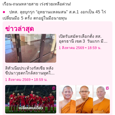
เรือน-ถนนหลายสาย เร่งช่วยเหลือด่วน!
ปทส. ลุยบุกรุก “อุทยานแหลมสน” ส.ค.1 งอกเป็น 45 ไร่
เปลี่ยนมือ 5 ครั้ง ตกอยู่ในมือนายทุน
ข่าวล่าสุด
เปิดรับสมัครเลือกตั้ง สส.
อุดรธานี เขต 3 วันแรก มี
สมัครเพียง 2คน
1 สิงหาคม 2569
18:59 น.
ลิทัวเนียประท้วงรัสเซีย หลัง
ขีปนาวุธตกใกล้สถานทูตใน
กรุงเคียฟ
1 สิงหาคม 2569
18:59 น.