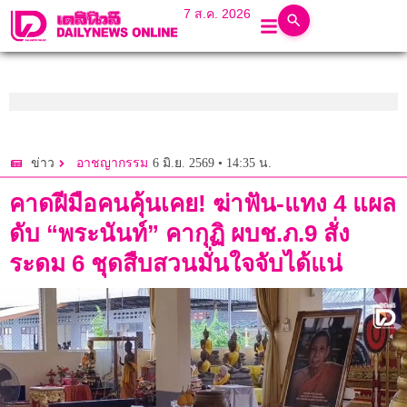
7 ส.ค. 2026
6 มิ.ย. 2569 • 14:35 น.
ข่าว
อาชญากรรม
คาดฝีมือคนคุ้นเคย! ฆ่าฟัน-แทง 4 แผล
ดับ “พระนันท์” คากุฏิ ผบช.ภ.9 สั่ง
ระดม 6 ชุดสืบสวนมั่นใจจับได้แน่