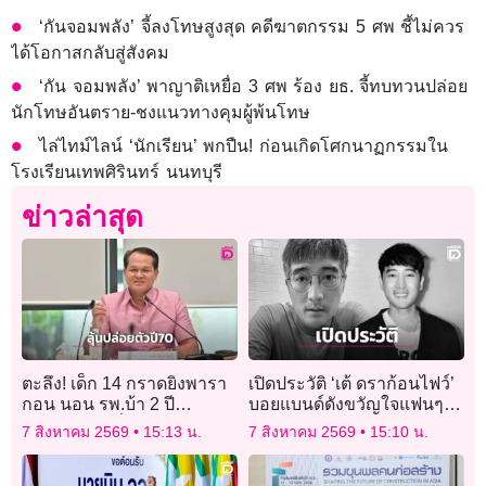
‘กันจอมพลัง’ จี้ลงโทษสูงสุด คดีฆาตกรรม 5 ศพ ชี้ไม่ควร
ได้โอกาสกลับสู่สังคม
‘กัน จอมพลัง’ พาญาติเหยื่อ 3 ศพ ร้อง ยธ. จี้ทบทวนปล่อย
นักโทษอันตราย-ชงแนวทางคุมผู้พ้นโทษ
ไล่ไทม์ไลน์ ‘นักเรียน’ พกปืน! ก่อนเกิดโศกนาฏกรรมใน
โรงเรียนเทพศิรินทร์​ นนทบุรี​
ข่าวล่าสุด
ตะลึง! เด็ก 14 กราดยิงพารา
เปิดประวัติ ‘เต้ ดราก้อนไฟว์’
กอน นอน รพ.บ้า 2 ปี
บอยแบนด์ดังขวัญใจแฟนๆ
พฤติกรรมดีเยี่ยม ลุ้นศาล
หลังลาลับจากไปอย่างสงบ
7 สิงหาคม 2569
15:13 น.
7 สิงหาคม 2569
15:10 น.
ปล่อยตัวหลุดคุกปี 70!