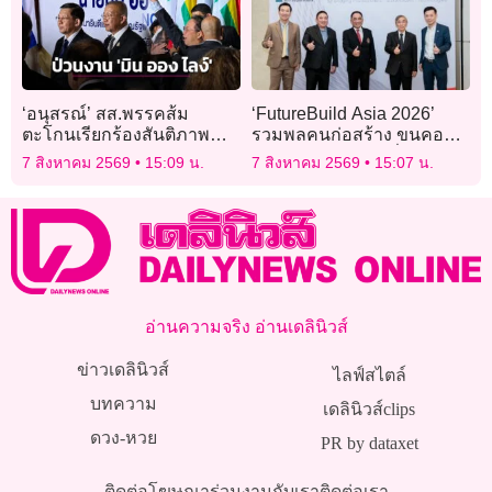
‘อนุสรณ์’ สส.พรรคส้ม
‘FutureBuild Asia 2026’
ตะโกนเรียกร้องสันติภาพ
รวมพลคนก่อสร้าง ขนคอน
ป่วนงานรัฐสภาต้อนรับ ‘มิน
เทนต์-นิทรรศการเชื่อมระบบ
7 สิงหาคม 2569
15:09 น.
7 สิงหาคม 2569
15:07 น.
ออง ไลง์’
นิเวศอุตสาหกรรมก่อสร้าง
อ่านความจริง อ่านเดลินิวส์
ข่าวเดลินิวส์
ไลฟ์สไตล์
บทความ
เดลินิวส์clips
ดวง-หวย
PR by dataxet
ติดต่อโฆษณา
ร่วมงานกับเรา
ติดต่อเรา