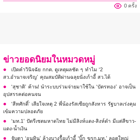
0 ครั้ง
ข่าวยอดนิยมในหมวดหมู่
เปิดคำวินิจฉัย กกต. ดูเหตุผลชัด ๆ ทำไม ‘2
สว.อำนาจเจริญ’ คุณสมบัติผ่านฉลุยนั่งเก้าอี้ สว.ได้
‘สุชาติ’ ค้าน! นำระบบร่วมจ่ายมาใช้ใน ‘บัตรทอง’ อาจเป็น
อุปสรรคต่อคนจน
‘สีหศักดิ์’ เสียใจเหตุ 2 พี่น้องรัสเซียถูกสังหาร รัฐบาลเร่งคุม
เข้มความปลอดภัย
‘มท.1’ ปัดรีเซตมหาดไทย ไม่มีสิงห์แดง-สิงห์ดำ มีแต่สีขาว-
แดง-น้ำเงิน
จับตา ‘อนุทิน’ ล้างบางรื้อเก้าอี้ ‘บิ๊ก ขรก.มท.’ ลอตใหญ่