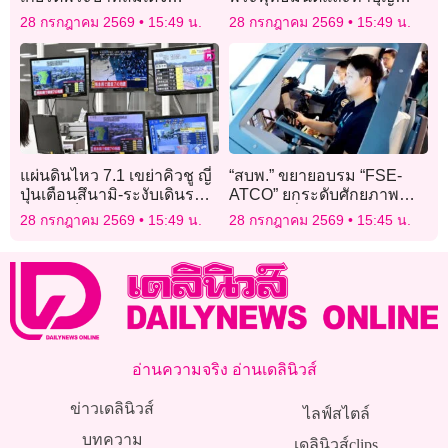
พระเจ้าอยู่หัว ร่วมสืบสาน
ตักบาตรถวายพระราชกุศล
28 กรกฎาคม 2569
15:49 น.
28 กรกฎาคม 2569
15:49 น.
รักษา ต่อยอด ใต้ร่มพระ
เนื่องในโอกาสวันเฉลิม
บารมี
พระชนมพรรษา พระบาท
สมเด็จพระเจ้าอยู่หัว
แผ่นดินไหว 7.1 เขย่าคิวชู ญี่
“สบพ.” ขยายอบรม “FSE-
ปุ่นเตือนสึนามิ-ระงับเดินรถ
ATCO” ยกระดับศักยภาพ
ชินคันเซ็น
“เจ้าหน้าที่ฯคุมจราจรทาง
28 กรกฎาคม 2569
15:49 น.
28 กรกฎาคม 2569
15:45 น.
อากาศ”
อ่านความจริง อ่านเดลินิวส์
ข่าวเดลินิวส์
ไลฟ์สไตล์
บทความ
เดลินิวส์clips