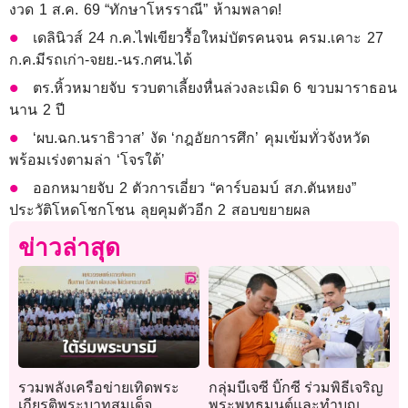
งวด 1 ส.ค. 69 “ทักษาโหรราณี” ห้ามพลาด!
เดลินิวส์ 24 ก.ค.ไฟเขียวรื้อใหม่บัตรคนจน ครม.เคาะ 27
ก.ค.มีรถเก่า-จยย.-นร.กศน.ได้
ตร.หิ้วหมายจับ รวบตาเลี้ยงหื่นล่วงละเมิด 6 ขวบมาราธอน
นาน 2 ปี
‘ผบ.ฉก.นราธิวาส’ งัด ‘กฎอัยการศึก’ คุมเข้มทั่วจังหวัด
พร้อมเร่งตามล่า ‘โจรใต้’
ออกหมายจับ 2 ตัวการเอี่ยว “คาร์บอมบ์ สภ.ตันหยง”
ประวัติโหดโชกโชน ลุยคุมตัวอีก 2 สอบขยายผล
ข่าวล่าสุด
รวมพลังเครือข่ายเทิดพระ
กลุ่มบีเจซี บิ๊กซี ร่วมพิธีเจริญ
เกียรติพระบาทสมเด็จ
พระพุทธมนต์และทำบุญ