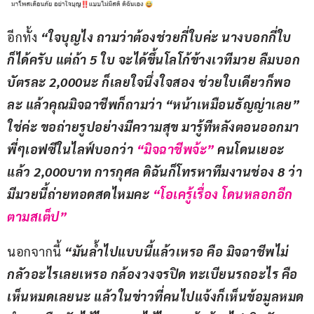
อีกทั้ง 
“ใจบุญไง ถามว่าต้องช่วยกี่ใบค่ะ นางบอกกี่ใบ
ก็ได้ครับ แต่ถ้า 5 ใบ จะได้ขึ้นโลโก้ข้างเวทีมวย ลืมบอก 
บัตรละ 2,000นะ ก็เลยใจนึ่งใจสอง ช่วยใบเดียวก็พอ
ละ แล้วคุณมิจฉาชีพก็ถามว่า “หน้าเหมือนธัญญ่าเลย” 
ใช่ค่ะ ขอถ่ายรูปอย่างมีความสุข มารู้ทีหลังตอนออกมา 
พี่ๆเอฟซีในไลฟ์บอกว่า
 “มิจฉาชีพจ้ะ” 
คนโดนเยอะ
แล้ว 2,000บาท การกุศล ดิฉันก็โทรหาทีมงานช่อง 8 ว่า
มีมวยนี้ถ่ายทอดสดไหมคะ
 “โอเครู้เรื่อง โดนหลอกอีก
ตามสเต็ป”
นอกจากนี้ 
“มันล้ำไปแบบนี้แล้วเหรอ คือ มิจฉาชีพไม่
กลัวอะไรเลยเหรอ กล้องวงจรปิด ทะเบียนรถอะไร คือ 
เห็นหมดเลยนะ แล้วในข่าวที่คนไปแจ้งก็เห็นข้อมูลหมด 