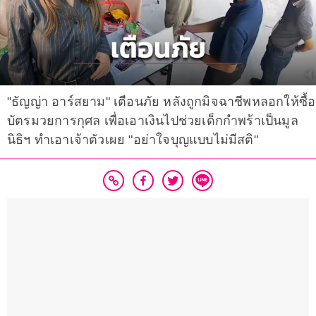
"ธัญญ่า อาร์สยาม" เตือนภัย หลังถูกมิจฉาชีพหลอกให้ซื้อ
บัตรมวยการกุศล เพื่อเอาเงินไปช่วยเด็กกำพร้าเป็นมูล
นิธิฯ ทำเอาเจ้าตัวเผย "อย่าใจบุญแบบไม่มีสติ"