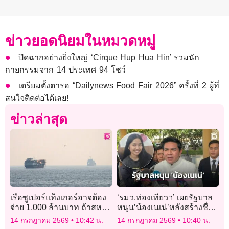
ข่าวยอดนิยมในหมวดหมู่
ปิดฉากอย่างยิ่งใหญ่ ‘Cirque Hup Hua Hin’ รวมนัก
กายกรรมจาก 14 ประเทศ 94 โชว์
เตรียมตั้งตารอ “Dailynews Food Fair 2026” ครั้งที่ 2 ผู้ที่
สนใจติดต่อได้เลย!
ข่าวล่าสุด
เรือซูเปอร์แท็งเกอร์อาจต้อง
‘รมว.ท่องเที่ยวฯ’ เผยรัฐบาล
จ่าย 1,000 ล้านบาท ถ้าสหรัฐ
หนุน’น้องเนเน่’หลังสร้างชื่อ
เก็บค่าผ่านฮอร์มุซ 20%
เสียงให้ประเทศ ดันเป็น
14 กรกฎาคม 2569
10:42 น.
14 กรกฎาคม 2569
10:40 น.
พรีเซ็นเตอร์โปรโมทท่อง