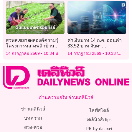
เที่ยวไทย
สวพส.ขยายผลองค์ความรู้
ค่าเงินบาท 14 ก.ค. อ่อนค่า
โครงการหลวงพลิกบ้าน
33.52 บาท จับตา
หนองเขียวสู่ต้นแบบเกษตร
ตะวันออกกลาง สหรัฐ-
14 กรกฎาคม 2569
10:34 น.
14 กรกฎาคม 2569
10:33 น.
อินทรีย์แปลงใหญ่บนพื้นที่สูง
อิหร่าน
จ.แม่ฮ่องสอน
อ่านความจริง อ่านเดลินิวส์
ข่าวเดลินิวส์
ไลฟ์สไตล์
บทความ
เดลินิวส์clips
ดวง-หวย
PR by dataxet