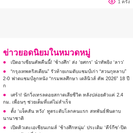
1 ครั้ง
ข่าวยอดนิยมในหมวดหมู่
เปิดอาเซียนคัพคืนนี้! ‘ช้างศึก’ ส่ง ‘ยศกร’ นำทัพยิง ‘ลาว’
“กรุงเทพคริสเตียน” รัวท้ายเกมดับแชมป์เก่า “สวนกุหลาบ”
2-0 ฟาดแชมป์ลูกหนัง “กรมพลศึกษา เดลินิวส์ คัพ 2026” 18 ปี
ก
เศร้า! นักวิ่งเทรลดอยสกาดเสียชีวิต หลังปล่อยตัวแค่ 2.4
กม. เพื่อนๆ ช่วยเต็มที่แต่ไม่สำเร็จ
ตั้ง ‘แจ็คสัน หวัง’ ทูตระดับโลกคนแรก สหพันธ์ฟันดาบ
นานาชาติ
เปิดคิวเตะเอเชียนเกมส์ ‘ช้างศึกหนุ่ม’ ประเดิม ‘คีร์กีซ’-ปิด