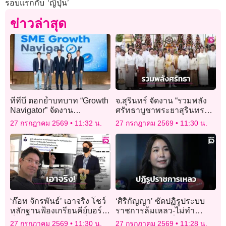
รอบแรกกับ ‘ญี่ปุ่น’
ข่าวล่าสุด
ทีทีบี ตอกย้ำบทบาท “Growth
จ.สุรินทร์ จัดงาน “รวมพลัง
Navigator” จัดงาน
ศรัทธาบูชาพระยาสุรินทร
Networking Day สนับสนุน
ภักดีฯ” เสริมบารมีเมือง
27 กรกฎาคม 2569
11:32 น.
27 กรกฎาคม 2569
11:30 น.
SME ไทยอย่างครบวงจร
‘ก๊อท จักรพันธ์’ เอาจริง โชว์
‘ศิริกัญญา’ ซัดปฏิรูประบบ
หลักฐานฟ้องเกรียนคีย์บอร์ด
ราชการล้มเหลว-ไม่ทำ
ลั่นเตรียมรอรับหมายที่บ้าน!
แผนภาพใหญ่ หวั่นคนเก่งๆ
27 กรกฎาคม 2569
11:30 น.
27 กรกฎาคม 2569
11:28 น.