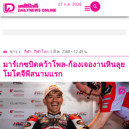
27 ก.ค. 2026
,
1 มี.ค. 2568 • 12:49 น.
ข่าว
กีฬา
กีฬาโลก
มาร์เกซบิดคว้าโพล-ก้องเจองานหินลุย
โมโตจีพีสนามแรก