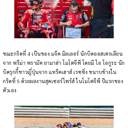
ขณะกริดที่ 4 เป็นของ แจ็ค มิลเลอร์ นักบิดออสเตรเลียน 
จาก พรีม่า พรามัค ยามาฮ่า โมโตจีพี โดยมี ไอ โอกูระ นัก
บิดรุกกี้ชาวญี่ปุ่นจาก แทร็คเฮาส์ เรซซิ่ง ขนาบข้างใน
กริดที่ 5 ด้วยผลงานสุดเซอร์ไพร้ส์ ในโมโตจีพี ปีแรกของ
ตัวเอง