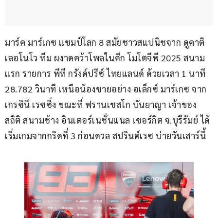
มาร์ค มาร์เกซ แชมป์โลก 8 สมัยชาวสแปนิชจาก ดูคาติ 
เลอโนโว ทีม ผงาดคว้าโพลในศึก โมโตจีพี 2025 สนาม
แรก รายการ พีที กรังด์ปรีซ์ ไทยแลนด์ ด้วยเวลา 1 นาที 
28.782 วินาที เหนือน้องชายอย่าง อเล็กซ์ มาร์เกซ จาก 
เกรซินี เรซซิ่ง ขณะที่ ฟรานเชสโก บันยาญา เจ้าของ
สถิติ สนามช้าง อินเตอร์เนชั่นแนล เซอร์กิต จ.บุรีรัมย์ ได้
เริ่มเกมจากกริดที่ 3 ก่อนดวล สปรินต์เรซ บ่ายวันเสาร์นี้