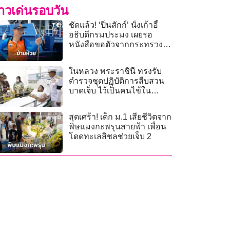
่าวเด่นรอบวัน
ชัดแล้ว! ‘ปิ่นสักก์’ นั่งเก้าอี้
อธิบดีกรมประมง เผยรอ
หนังสือขอตัวจากกระทรวง
เกษตรฯ
ในหลวง พระราชินี ทรงรับ
ตำรวจชุดปฏิบัติการสืบสวน
บาดเจ็บ ไว้เป็นคนไข้ใน
พระบรมราชานุเคราะห์
สุดเศร้า! เด็ก ม.1 เสียชีวิตจาก
พิษแมงกะพรุนสายฟ้า เพื่อน
โดดทะเลสิชลช่วยเจ็บ 2