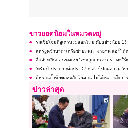
ข่าวยอดนิยมในหมวดหมู่
รัสเซียโจมตียูเครนระลอกใหม่ ดับอย่างน้อย 1
สหรัฐคว่ำบาตรเครือข่ายหนุน “มาฮาน แอร์” ตัด
จีนจ่ายเงินแสนชดเชย ‘ตระกูลเกษตรกร’ เคยให้กอ
‘ทรัมป์’ ประกาศดีลประวัติศาสตร์ ปลดอาวุธ ‘ฮา
อิหร่านย้ำข้อตกลงกับโอมาน ไม่ได้หมายถึงการ
ข่าวล่าสุด