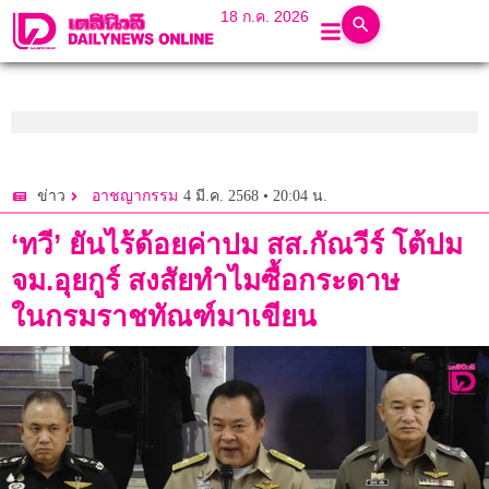
18 ก.ค. 2026
4 มี.ค. 2568 • 20:04 น.
ข่าว
อาชญากรรม
‘ทวี’ ยันไร้ด้อยค่าปม สส.กัณวีร์ โต้ปม
จม.อุยกูร์ สงสัยทำไมซื้อกระดาษ
ในกรมราชทัณฑ์มาเขียน