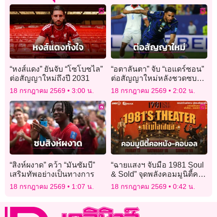
“หงส์แดง” ยันจับ “โซโบซไล”
“อตาลันตา” จับ “เอแดร์ซอน”
ต่อสัญญาใหม่ถึงปี 2031
ต่อสัญญาใหม่หลังชวดซบผี
แดง
18 กรกฎาคม 2569
3:00 น.
18 กรกฎาคม 2569
2:02 น.
“สิงห์ผงาด” คว้า “มันซัมบี”
“ฉายแสงฯ จับมือ 1981 Soul
เสริมทัพอย่างเป็นทางการ
& Sold” จุดพลังคอมมูนิตี้คอ
หนัง-คอบอล
18 กรกฎาคม 2569
1:07 น.
18 กรกฎาคม 2569
0:42 น.