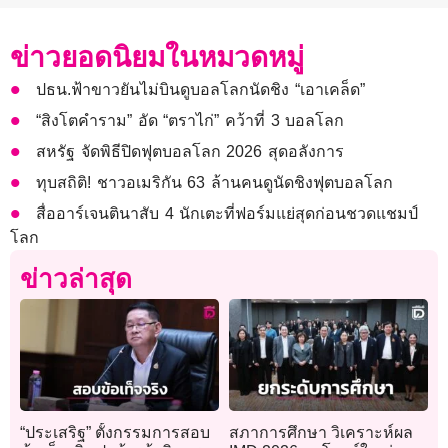
ข่าวยอดนิยมในหมวดหมู่
ปธน.ฟ้าขาวยันไม่บินดูบอลโลกนัดชิง “เอาเคล็ด”
“สิงโตคำราม” อัด “ตราไก่” คว้าที่ 3 บอลโลก
สหรัฐ จัดพิธีปิดฟุตบอลโลก 2026 สุดอลังการ
ทุบสถิติ! ชาวอเมริกัน 63 ล้านคนดูนัดชิงฟุตบอลโลก
สื่ออาร์เจนตินาสับ 4 นักเตะที่ฟอร์มแย่สุดก่อนชวดแชมป์
โลก
ข่าวล่าสุด
“ประเสริฐ” ตั้งกรรมการสอบ
สภาการศึกษา วิเคราะห์ผล