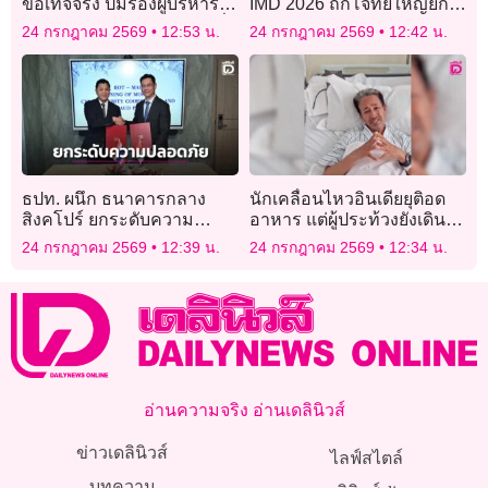
ข้อเท็จจริง ปมร้องผู้บริหาร
IMD 2026 ถกโจทย์ใหญ่ยก
คุรุสภา ปมร้องละเว้นหน้าที่-
ระดับการศึกษา เร่งพัฒนาทุน
24 กรกฎาคม 2569
12:53 น.
24 กรกฎาคม 2569
12:42 น.
ทำรัฐเสียหาย
มนุษย์รองรับอนาคต
ธปท. ผนึก ธนาคารกลาง
นักเคลื่อนไหวอินเดียยุติอด
สิงคโปร์ ยกระดับความ
อาหาร แต่ผู้ประท้วงยังเดิน
ปลอดภัยทางไซเบอร์
หน้าขับไล่รัฐมนตรี
24 กรกฎาคม 2569
12:39 น.
24 กรกฎาคม 2569
12:34 น.
อ่านความจริง อ่านเดลินิวส์
ข่าวเดลินิวส์
ไลฟ์สไตล์
บทความ