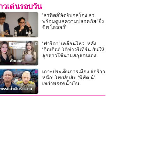
่าวเด่นรอบวัน
‘สาทิตย์’อัดยับกลโกง สว.
พร้อมดูแลความปลอดภัย ‘ยิ่ง
ชีพ ไอลอว์’
‘ฟารีดา’ เคลื่อนไหว หลัง
‘ติณติณ’ โต้ข่าวรีเทิร์น ยันให้
ลูกสาวใช้นามสกุลตนเอง!
เกาะประเด็นการเมือง ส่อร้าว
หนัก! โพยลับสับ ‘พิพัฒน์’
เขย่าพรรคน้ำเงิน