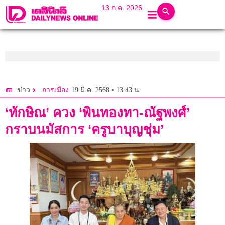
13 ก.ค. 2026
19 มี.ค. 2568 • 13:43 น.
ข่าว
การเมือง
‘ทักษิณ’ ควง ‘พินทองทา-ณัฐพงศ์’
กราบนมัสการ ‘ครูบาบุญชุ่ม’