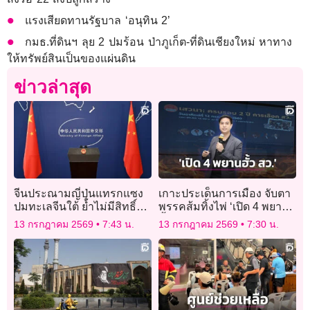
แรงเสียดทานรัฐบาล ‘อนุทิน 2’
กมธ.ที่ดินฯ ลุย 2 ปมร้อน ป่าภูเก็ต-ที่ดินเชียงใหม่ หาทาง
ให้ทรัพย์สินเป็นของแผ่นดิน
ข่าวล่าสุด
จีนประณามญี่ปุ่นแทรกแซง
เกาะประเด็นการเมือง จับตา
ปมทะเลจีนใต้ ย้ำไม่มีสิทธิ์
พรรคส้มทิ้งไพ่ ‘เปิด 4 พยาน
ก้าวก่ายอธิปไตย
ฮั้ว สว.’
13 กรกฎาคม 2569
7:43 น.
13 กรกฎาคม 2569
7:30 น.