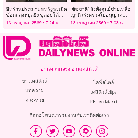
อิหร่านประณามสหรัฐละเมิด
‘ชัชชาติ’ สั่งตั้งศูนย์ช่วยเหลือ
ข้อตกลงหยุดยิง ขู่ตอบโต้
ญาติ เร่งตรวจใบอนุญาต
ชาติที่เอื้อโจมตี
‘โรงเบียร์ ณ ลาดพร้าว’
13 กรกฎาคม 2569
7:24 น.
13 กรกฎาคม 2569
7:03 น.
อ่านความจริง อ่านเดลินิวส์
ข่าวเดลินิวส์
ไลฟ์สไตล์
บทความ
เดลินิวส์clips
ดวง-หวย
PR by dataxet
ติดต่อโฆษณา
ร่วมงานกับเรา
ติดต่อเรา