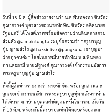
วันที่ 19 มี.ค. ผู้สื่อข่าวรายงานว่า น.ส.พินทองทา ชินวัตร 
คุณากรวงศ์ บุตรสาวของนายทักษิณ ชินวัตร อดีตนายก
รัฐมนตรี ได้โพสต์ภาพพร้อมข้อความผ่านอินสตาแกรม
ส่วนตัว @aimpintongta ระบุข้อความว่า “ครูบาบุญ
ชุ่ม ญาณสํวโร @thaksinlive @pongkuna เอาบุญมา
ฝากทุกคนค่ะ” โดยในภาพมีนายทักษิณ น.ส.พินทอง
ทา และสามี นายณัฐพงศ์ คุณากรวงศ์ เข้ากราบนมัสการ
พระครูบาบุญชุ่ม ญาณสํวโร 
ทั้งนี้ผู้สื่อข่าวรายงานว่า นายทักษิณ พร้อมลูกสาวและ
ลูกเขยเข้ากราบนมัสการพระครูบาบุญชุ่ม หลังจากท่าน
ได้เดินทางมาบ้านบุคคลสำคัญคนหนึ่งใน กทม. เมื่อวัน
ที่ 18 มี.ค. พร้อมกันนี้ครูบาบุญชุ่มได้มอบสร้อยคอลูก