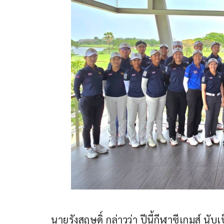
นายรังสฤษดิ์ กล่าวว่า ปีนี้กีฬาซีเกมส์