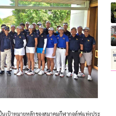
 นับเป็นเป้าหมายหลักของสมาคมกีฬากอล์ฟแห่งประ