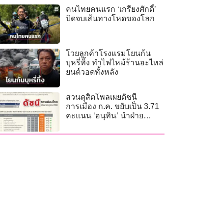
คนไทยคนแรก ‘เกรียงศักดิ์’
บิดจบเส้นทางโหดของโลก
โวยลูกค้าโรงแรมโยนก้น
บุหรี่ทิ้ง ทำไฟไหม้ร้านอะไหล่
ยนต์วอดทั้งหลัง
สวนดุสิตโพลเผยดัชนี
การเมือง ก.ค. ขยับเป็น 3.71
คะแนน ‘อนุทิน’ นำฝ่าย
รัฐบาล ‘ไอซ์ รักชนก’ เด่นฝ่าย
ค้าน