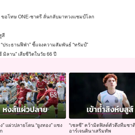
นผิด ขอโทษ ONE-ชาตรี ลั่นกลับมาทวงแชมป์โลก
ูสี
“ประธานฟีฟ่า” ชี้แจงความสัมพันธ์ “ทรัมป์”
 มิลาน” เสียชีวิตในวัย 66 ปี
ดง” แผ่วปลายโดน “ยูงทอง” แซง
“เชลซี” คว้ามิดฟิลด์ตัวตึงทีมชาต
ัก
อาร์เจนตินาเสริมทัพ