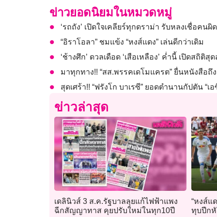
ข่าวยอดนิยมในหมวดหมู่
‘รถถัง’ เปิดใจเคลียร์ทุกดราม่า รับหลงเชื่อค
“อิราโอลา” ชมแข้ง “หงส์แดง” เล่นดีกว่าเดิม
‘ช้างศึก’ ดวลเดือด ‘เสือเหลือง’ ค่ำนี้ เปิดสถิติสุดส
มาทุกทาง!! “สส.พรรคเดโมแครต” ยื่นหนังสือถึง 
สุดเศร้า!! “ฟรังโก บาเรซี” ยอดตำนานกัปตัน “เอซี
ข่าวล่าสุด
เดลินิวส์ 3 ส.ค.รัฐบาลลุยแก้ไฟฟ้าแพง
“หงส์แ
ฉีกสัญญาทาส คุยปรับใหม่ในทุก10ปี
ทุบปีกห