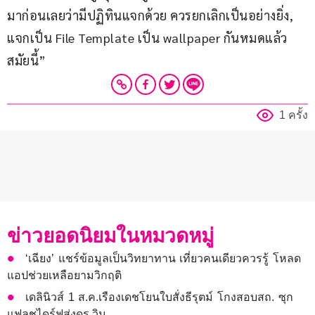
มาก่อนเลยว่ามีปฏิทินแจกด้วย ควรยกเลิกเป็นอย่างยิ่ง, 
แจกเป็น File Template เป็น wallpaper กันหมดแล้ว 
สมัยนี้”
1 ครั้ง
ข่าวยอดนิยมในหมวดหมู่
‘เฉียง’ แชร์ข้อมูลเป็นวิทยาทาน เที่ยวคนเดียวควรรู้ โหลด
แอปช่วยเหลือยามวิกฤติ
เดลินิวส์ 1 ส.ค.เรืองเดชโยนใบสั่งธีรุตม์ โกงสอบสถ. ซุก
แฟลชไดร์ฟส่งดร.วิน