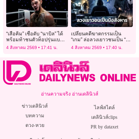
“เสือคิม” เชื่อดับ “นาบิล” ได้
เปลี่ยนคดีฆาตกรรมเป็น
พร้อมท้าชนตัวท็อปรุ่นแบน
“เกม” ล่อลวงเยาวชนเป็น “มือ
ตัมเวตทุกคน
สังหาร”
4 สิงหาคม 2569
17:41 น.
4 สิงหาคม 2569
17:40 น.
อ่านความจริง อ่านเดลินิวส์
ข่าวเดลินิวส์
ไลฟ์สไตล์
บทความ
เดลินิวส์clips
ดวง-หวย
PR by dataxet