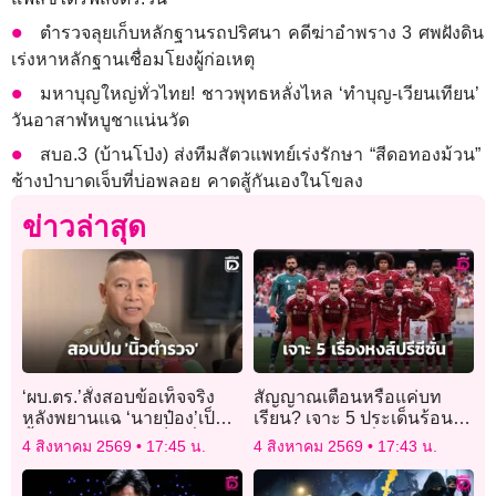
ตำรวจลุยเก็บหลักฐานรถปริศนา คดีฆ่าอำพราง 3 ศพฝังดิน
เร่งหาหลักฐานเชื่อมโยงผู้ก่อเหตุ
มหาบุญใหญ่ทั่วไทย! ชาวพุทธหลั่งไหล ‘ทำบุญ-เวียนเทียน’
วันอาสาฬหบูชาแน่นวัด
สบอ.3 (บ้านโป่ง) ส่งทีมสัตวแพทย์เร่งรักษา “สีดอทองม้วน”
ช้างป่าบาดเจ็บที่บ่อพลอย คาดสู้กันเองในโขลง
ข่าวล่าสุด
‘ผบ.ตร.’สั่งสอบข้อเท็จจริง
สัญญาณเตือนหรือแค่บท
หลังพยานแฉ ‘นายป๋อง’เป็น
เรียน? เจาะ 5 ประเด็นร้อน
นิ้วตำรวจ รับหากเป็นเรื่อง
จากแคมป์ปรีซีซั่น “หงส์แดง”
4 สิงหาคม 2569
17:45 น.
4 สิงหาคม 2569
17:43 น.
จริง เอาผิดอาญาได้ ‘แม้
ในสหรัฐ ที่แฟนบอลต้องรู้
เกษียณแล้ว’