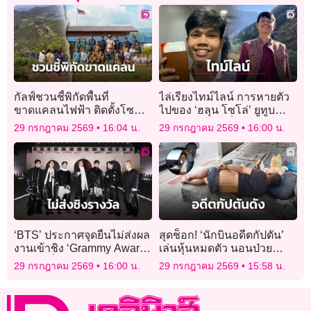
กัลฟ์ชวนชี้พิกัดพื้นที่
ไล่เรียงไทม์ไลน์ การหายตัว
ขาดแคลนไฟฟ้า ติดตั้งโซ
ไปของ ‘ฮลุน โซโล่’ ยูทูบ
ลาร์เซลล์ให้ฟรี
เบอร์สายท่องเที่ยว
29 กรกฎาคม 2569
16:04 น.
29 กรกฎาคม 2569
16:00 น.
‘BTS’ ประกาศจุดยืนไม่ส่งผล
สุดช็อก! ‘นักบินอดีตกัปตัน’
งานเข้าชิง ‘Grammy Awards
เล่นหุ้นหมดตัว นอนป่วย
2027’ เชื่อดนตรีไม่ถูกแบ่ง
เร่ร่อนใต้สะพานรถไฟฟ้า
29 กรกฎาคม 2569
16:00 น.
29 กรกฎาคม 2569
15:58 น.
แยกด้วยภูมิภาค-ภาษา