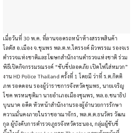
เมื่อวันที่ 30 พ.ค. ที่ลานจอดรถหน้าห้างสรรพสินค้า
โลตัส อ.เมือง จ.ชุมพร พล.ต.ท.ไตรรงค์ ผิวพรรณ รองจเร
ตำรวจแห่งชาติและโฆษกสำนักงานตำรวจแห่งชาติ ร่วม
พิธีเปิดกิจกรรมรณรงค์ “ขับขี่ปลอดภัย เปิดไฟใส่หมวก” 
งาน HD Police Thailand ครั้งที่ 1 โดยมี ว่าที่ ร.ต.กิตติ
ภพ รอดดอน รองผู้ว่าราชการจังหวัดชุมพร, นายเจริญ
โชค พรหมชุติมา นายอำเภอเมืองชุมพร, พล.อ.ชนาธิป 
บุนนาค อดีต หัวหน้าสำนักงานรองผู้อำนวยการรักษา
ความมั่นคงภายในราชอาณาจักร, พล.ต.ต.ธนวัตร วัฒน
กุล ผู้บังคับการตำรวจภูธรจังหวัดระนอง, กลุ่มผู้ขับขี่