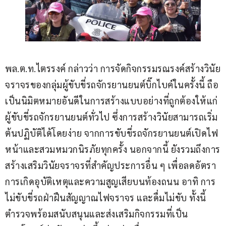
พล.ต.ท.ไตรรงค์ กล่าวว่า การจัดกิจกรรมรณรงค์สร้างวินัย
จราจรของกลุ่มผู้ขับขี่รถจักรยานยนต์บิ๊กไบค์ในครั้งนี้ ถือ
เป็นนิมิตหมายอันดีในการสร้างแบบอย่างที่ถูกต้องให้แก่
ผู้ขับขี่รถจักรยานยนต์ทั่วไป ซึ่งการสร้างวินัยสามารถเริ่ม
ต้นปฏิบัติได้โดยง่าย จากการขับขี่รถจักรยานยนต์เปิดไฟ
หน้าและสวมหมวกนิรภัยทุกครั้ง นอกจากนี้ ยังรวมถึงการ
สร้างเสริมวินัยจราจรที่สำคัญประการอื่น ๆ เพื่อลดอัตรา
การเกิดอุบัติเหตุและความสูญเสียบนท้องถนน อาทิ การ
ไม่ขับขี่รถฝ่าฝืนสัญญาณไฟจราจร และดื่มไม่ขับ ทั้งนี้ 
ตำรวจพร้อมสนับสนุนและส่งเสริมกิจกรรมที่เป็น