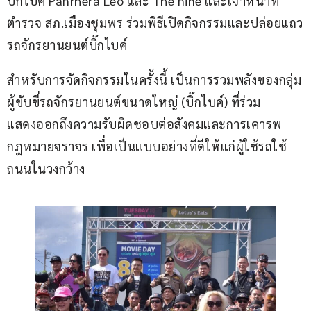
บิ๊กไบค์ Panrhera Leo และ The nine และเจ้าหน้าที่
ตำรวจ สภ.เมืองชุมพร ร่วมพิธีเปิดกิจกรรมและปล่อยแถว
รถจักรยานยนต์บิ๊กไบค์
สำหรับการจัดกิจกรรมในครั้งนี้ เป็นการรวมพลังของกลุ่ม
ผู้ขับขี่รถจักรยานยนต์ขนาดใหญ่ (บิ๊กไบค์) ที่ร่วม
แสดงออกถึงความรับผิดชอบต่อสังคมและการเคารพ
กฎหมายจราจร เพื่อเป็นแบบอย่างที่ดีให้แก่ผู้ใช้รถใช้
ถนนในวงกว้าง