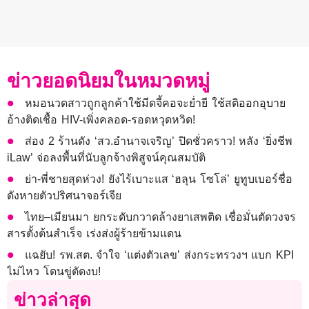
ข่าวยอดนิยมในหมวดหมู่
หมอนวดสาวถูกลูกค้าใช้มีดจี้คอจะย่ำยี ใช้สติออกอุบาย
อ้างติดเชื้อ HIV-เพิ่งคลอด-รอดหวุดหวิด!
ส่อง 2 ร้านดัง ‘สว.อำนาจเจริญ’ ปิดชั่วคราว! หลัง ‘ยิ่งชีพ
iLaw’ จ่อลงพื้นที่นับลูกจ้างพิสูจน์คุณสมบัติ
ย่า-พี่ชายสุดห่วง! ยังไร้เบาะแส ‘ฮลุน โซโล่’ ยูทูบเบอร์ชื่อ
ดังหายตัวปริศนาจอร์เจีย
ไทย–เมียนมา ยกระดับกวาดล้างยาเสพติด เชื่อมั่นตัดวงจร
สารตั้งต้นสำเร็จ เร่งส่งผู้ร้ายข้ามแดน
แฉยับ! รพ.สต. จำใจ ‘แต่งตัวเลข’ ส่งกระทรวงฯ แบก KPI
ไม่ไหว โดนขู่ตัดงบ!
ข่าวล่าสุด