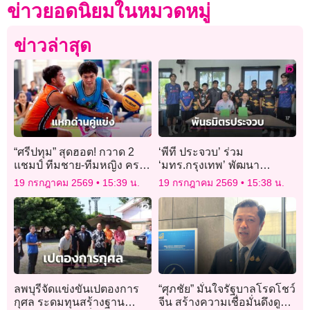
ข่าวยอดนิยมในหมวดหมู่
ข่าวล่าสุด
“ศรีปทุม” สุดฮอต! กวาด 2
‘พีที ประจวบ’ ร่วม
แชมป์ ทีมชาย-ทีมหญิง ครอง
‘มทร.กรุงเทพ’ พัฒนา
บัลลังก์ ศึกยัดห่วง “est Cola
เยาวชน
19 กรกฎาคม 2569
15:39 น.
19 กรกฎาคม 2569
15:38 น.
3×3 U-League 2026”
ลพบุรีจัดแข่งขันเปตองการ
“ศุภชัย” มั่นใจรัฐบาลโรดโชว์
กุศล ระดมทุนสร้างฐาน
จีน สร้างความเชื่อมั่นดึงดูด