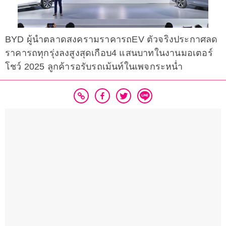
BYD ผู้นำตลาดสงครามราคารถEV ตัวจริงประกาศลด
ราคารถทุกรุ่งลงสูงสุดเกือบ4 แสนบาทในงานมอเตอร์
โชว์ 2025 ลูกค้ารอรับรถเม้นท์ในเพจกระหน่ำ