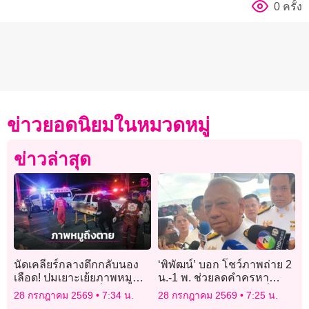
0 ครั้ง
ข่าวยอดนิยมในหมวดหมู่
ข่าวล่าสุด
นัดเคลียร์กลางดึกกลับนอง
‘พิพัฒน์’ บอก โชว์ภาพถ่าย 2
เลือด! ปมเยาะเย้ยภาพหมู
น.-1 พ. ช่วยลดคำครหา
หน้าสุเหร่า ดับ 1 เจ็บ 1
แตกแยก สยบพวกชอบปั่น
28 กรกฎาคม 2569
7:34 น.
28 กรกฎาคม 2569
7:25 น.
ข่าว