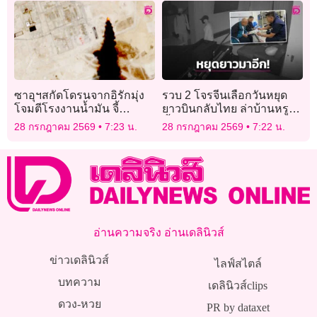
ซาอุฯสกัดโดรนจากอิรักมุ่ง
รวบ 2 โจรจีนเลือกวันหยุด
โจมตีโรงงานน้ำมัน จี้
ยาวบินกลับไทย ล่าบ้านหรู
แบกแดดเอาผิดผู้ก่อเหตุ
ซ้ำ! ย่ามใจกวาดได้นับล้าน
28 กรกฎาคม 2569
7:23 น.
28 กรกฎาคม 2569
7:22 น.
อ่านความจริง อ่านเดลินิวส์
ข่าวเดลินิวส์
ไลฟ์สไตล์
บทความ
เดลินิวส์clips
ดวง-หวย
PR by dataxet