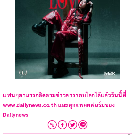
แฟนๆสามารถติดตามข่าวสารรอบโลกได้แล้ววันนี้ที่ 
www.dailynews.co.th และทุกแพลตฟอร์มของ 
Dailynews 