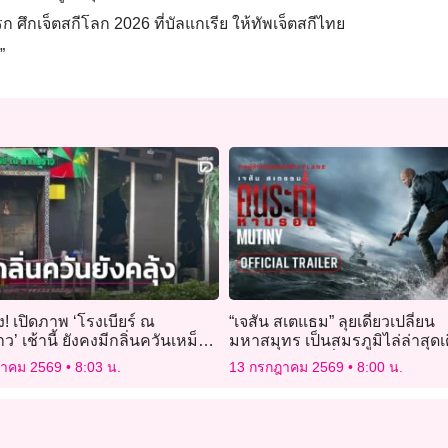
รก ศึกเจ็ตสกีโลก 2026 ที่บัลแกเรีย ให้ทัพเจ็ตสกีไทย
”
ัง! เปิดภาพ ‘โรงเบียร์ ณ
“เจสัน สเตแธม” ลุยเดี่ยวเปลี่ยน
ว’ เช้านี้ ยังคงมีกลิ่นควันเหม็น
มหาสมุทร เป็นสมรภูมิไล่ล่าสุดเ
ง
“Mutiny คนระห่ำห้ามรอด”
ฎาคม 2569
8:03 น.
13 กรกฎาคม 2569
8:00 น.