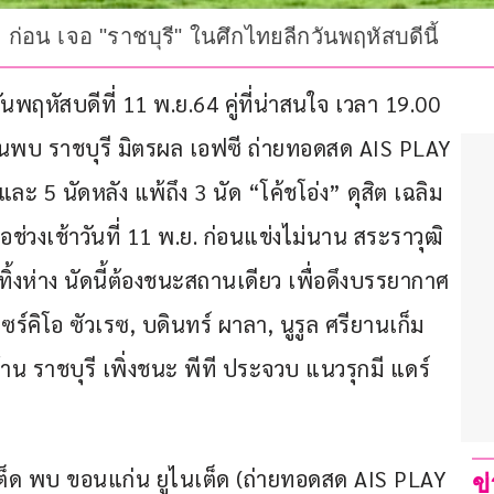
 ก่อน เจอ "ราชบุรี" ในศึกไทยลีกวันพฤหัสบดีนี้
พฤหัสบดีที่ 11 พ.ย.64 คู่ที่น่าสนใจ เวลา 19.00 
บ้านพบ ราชบุรี มิตรผล เอฟซี ถ่ายทอดสด AIS PLAY 
และ 5 นัดหลัง แพ้ถึง 3 นัด “โค้ชโอ่ง” ดุสิต เฉลิม
วงเช้าวันที่ 11 พ.ย. ก่อนแข่งไม่นาน สระราวุฒิ 
้งห่าง นัดนี้ต้องชนะสถานเดียว เพื่อดึงบรรยากาศ
ร์คิโอ ซัวเรซ, บดินทร์ ผาลา, นูรูล ศรียานเก็ม 
ด้าน ราชบุรี เพิ่งชนะ พีที ประจวบ แนวรุกมี แดร์
ไนเต็ด พบ ขอนแก่น ยูไนเต็ด (ถ่ายทอดสด AIS PLAY 
ข