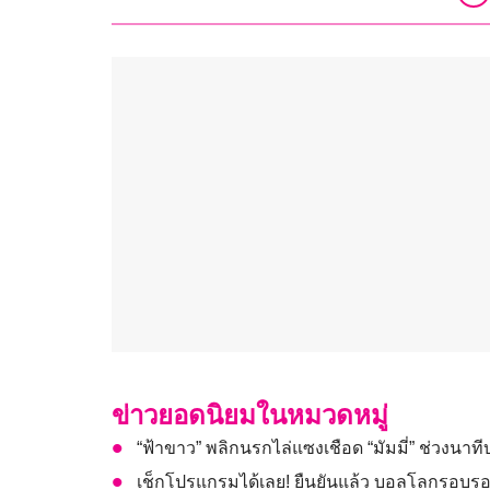
ข่าวยอดนิยมในหมวดหมู่
“ฟ้าขาว” พลิกนรกไล่แซงเชือด “มัมมี่” ช่วงนาท
เช็กโปรแกรมได้เลย! ยืนยันแล้ว บอลโลกรอบรอง