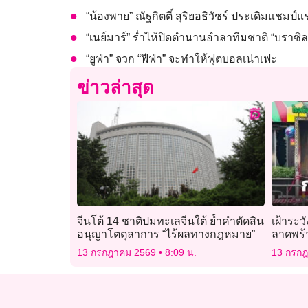
“น้องพาย” ณัฐกิตติ์ สุริยอธิวัชร์ ประเดิมแชมป์แ
“เนย์มาร์” ร่ำไห้ปิดตำนานอำลาทีมชาติ “บราซิล
“ยูฟ่า” จวก “ฟีฟ่า” จะทำให้ฟุตบอลเน่าเฟะ
ข่าวล่าสุด
จีนโต้ 14 ชาติปมทะเลจีนใต้ ย้ำคำตัดสิน
เฝ้าระว
อนุญาโตตุลาการ “ไร้ผลทางกฎหมาย”
ลาดพร้า
ไหม้คลุ้
13 กรกฎาคม 2569
8:09 น.
13 กรก