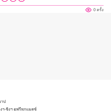
0 ครั้ง
ีบาป
ฯ-ชิงฯ ดูฟรีทุกแมตช์