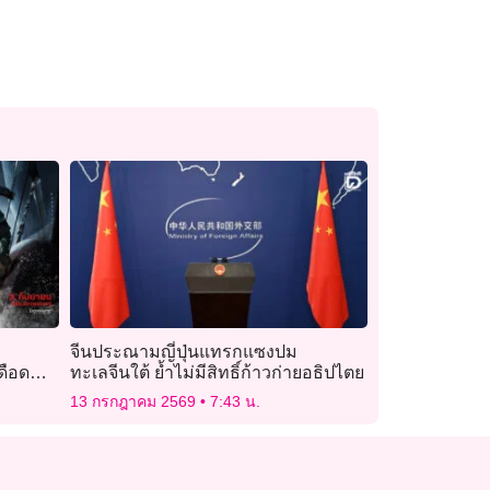
จีนประณามญี่ปุ่นแทรกแซงปม
ดือด
ทะเลจีนใต้ ย้ำไม่มีสิทธิ์ก้าวก่ายอธิปไตย
13 กรกฎาคม 2569
7:43 น.