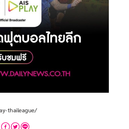
lay-thaileague/