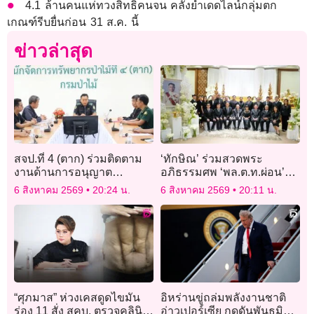
4.1 ล้านคนแห่ทวงสิทธิคนจน คลังย้ำเดดไลน์กลุ่มตก
เกณฑ์รีบยื่นก่อน 31 ส.ค. นี้
ข่าวล่าสุด
สจป.ที่ 4 (ตาก) ร่วมติดตาม
‘ทักษิณ’ ร่วมสวดพระ
งานด้านการอนุญาต
อภิธรรมศพ ‘พล.ต.ท.ผ่อน’
อุตสาหกรรมไม้ ยกระดับ
พ่อตา ‘อดีตนายกฯเศรษฐา’
6 สิงหาคม 2569
20:24 น.
6 สิงหาคม 2569
20:11 น.
มาตรฐานการกำกับดูแล
“ศุภมาส” ห่วงเคสดูดไขมัน
อิหร่านขู่ถล่มพลังงานชาติ
ร่อง 11 สั่ง สคบ. ตรวจคลินิก
อ่าวเปอร์เซีย กดดันพันธมิตร