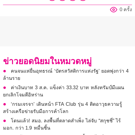
0 ครั้ง
ข่าวยอดนิยมในหมวดหมู่
คนจนแห่ยื่นอุทธรณ์ ‘บัตรสวัสดิการแห่งรัฐ’ ยอดพุ่งกว่า 4
ล้านราย
ค่าเงินบาท 3 ส.ค. แข็งค่า 33.32 บาท หลังทรัมป์มีแผน
ยกเลิกโจมตีอิหร่าน
‘กรมเจรจา’ เดินหน้า FTA Club รุ่น 4 ติดอาวุธความรู้
สร้างเครือข่ายรับมือการค้าโลก
โดนแล้ว! สมอ. ลงพื้นที่ตลาดสำเพ็ง ไล่จับ “สกุชชี่” ไร้
มอก. กว่า 1.9 หมื่นชิ้น