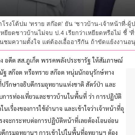
อกโรงโต้ปม ‘ทราย สก๊อต’ ยัน ‘ชาวบ้าน-เจ้าหน้าที่-
ยดชาวบ้านไม่จบ ป.4 เรียกว่าเหยียดหรือไม่ ชี้ ‘ที่ป
ื่นชมความตั้งใจ แต่ต้องเอื้ออารีกัน ถ้าขัดแย้งงานอนุ
ลาง อดีต สส.ภูเก็ต พรรคพลังประชารัฐ ให้สัมภาษณ์
ัฐ สก๊อต หรือทราย สก๊อต หนุ่มนักอนุรักษ์ทาง
ที่ปรึกษาอธิบดีกรมอุทยานแห่งชาติ สัตว์ป่า และ
บการท่องเที่ยวและชาวบ้านในพื้นที่ ว่า การปฏิบัติ
ในเรื่องของการใช้อำนาจ และเข้าใจว่าเจ้าหน้าที่อุ
กรงจะกระทบต่อการปฏิบัติหน้าที่เลยต้องโอนอ่อน
บดีกรมอุทยานฯ การเข้าไปในพื้นที่อุทยานฯ ต้อง