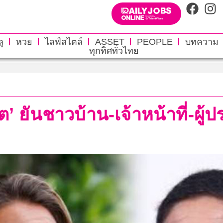
ู
หวย
ไลฟ์สไตล์
ASSET
PEOPLE
บทความ
ทุกทิศทั่วไทย
อต’ ยันชาวบ้าน-เจ้าหน้าที่-ผู