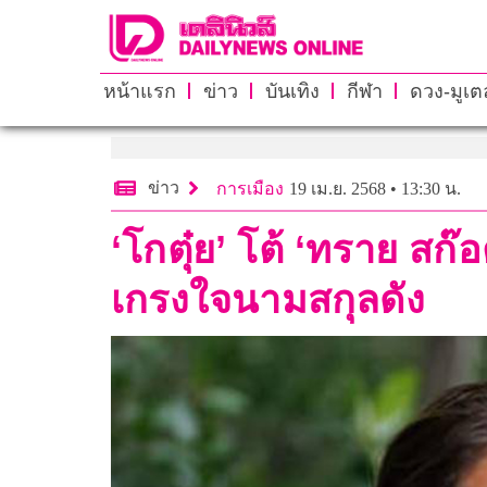
หน้าแรก
ข่าว
บันเทิง
กีฬา
ดวง-มูเตล
ข่าว
การเมือง
19 เม.ย. 2568 • 13:30 น.
‘โกตุ๋ย’ โต้ ‘ทราย สก๊
เกรงใจนามสกุลดัง