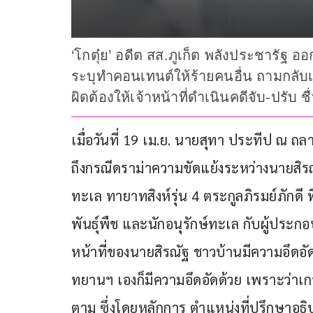
‘โกตุ๋ย’ อดีต สส.ภูเก็ต พลังประชารัฐ อ
ระบุทำคอนเทนต์ให้ร้ายคนอื่น ถามกลับเหยี
ผิดต้องให้เจ้าหน้าที่ดำเนินคดีจับ-ปรับ ช
เมื่อวันที่ 19 เม.ย. นายสุทา ประทีป ณ ถ
ถึงกรณีดราม่าความขัดแย้งระหว่างนายสิรณ
ทะเล ทายาทสิงห์รุ่น 4 ตระกูลภิรมย์ภักดี 
พันธุ์พืช และนักอนุรักษ์ทะเล กับผู้ประกอ
หน้าที่ของนายสิรณัฐ ชาวบ้านมีความอึดอัด
ทยานฯ เองก็มีความอึดอัดด้วย เพราะว่าเ
ตาม ซึ่งโดยหลักการ ตำแหน่งที่ปรึกษาอธิ