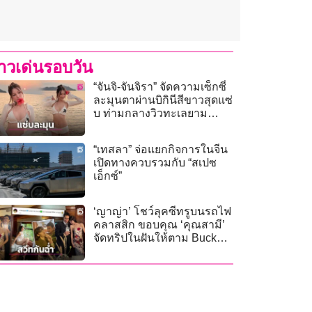
่าวเด่นรอบวัน
“จันจิ-จันจิรา” จัดความเซ็กซี่
ละมุนตาผ่านบิกินีสีขาวสุดแซ่
บ ท่ามกลางวิวทะเลยาม
พระอาทิตย์ตกดิน
“เทสลา” จ่อแยกกิจการในจีน
เปิดทางควบรวมกับ “สเปซ
เอ็กซ์”
‘ญาญ่า’ โชว์ลุคซีทรูบนรถไฟ
คลาสสิก ขอบคุณ ‘คุณสามี’
จัดทริปในฝันให้ตาม Bucket
list!