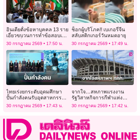
อินเดียตั้งข้อหาบุคคล 13 ราย
ช็อกผู้บริโภค!! เบเกอรี่จีน
เอี่ยวขบวนการทำข้อสอบเข้า
สลับสติกเกอร์วันหมดอายุ
แพทย์รั่วไหล
30 กรกฎาคม 2569
17:50 น.
30 กรกฎาคม 2569
17:49 น.
ไทยเร่งยกระดับอุดมศึกษา
จากใจ…สหภาพแรงงาน
ปั้นกำลังคนรับอุตสาหกรรม
รัฐวิสาหกิจการกีฬาแห่ง
อนาคต
ประเทศไทย ถึง “ผู้ว่าการ
30 กรกฎาคม 2569
17:43 น.
30 กรกฎาคม 2569
17:42 น.
กกท.คนใหม่”