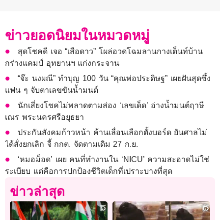
ข่าวยอดนิยมในหมวดหมู่
สุดโชคดี เจอ “เสือดาว” โผล่อวดโฉมลานกางเต็นท์บ้าน
กร่างแคมป์ อุทยานฯ แก่งกระจาน
“จ๊ะ นงผณี” ทำบุญ 100 วัน “คุณพ่อประดิษฐ” เผยฝันสุดซึ้ง
แฟน ๆ จับตาเลขขันน้ำมนต์
นักเสี่ยงโชคไม่พลาดตามส่อง ‘เลขเด็ด’ อ่างน้ำมนต์ฤาษี
เณร พระนครศรีอยุธยา
ประกันสังคมก้าวหน้า ค้านเลื่อนเลือกตั้งบอร์ด ยันศาลไม่
ได้สั่งยกเลิก จี้ กกต. จัดตามเดิม 27 ก.ย.
‘หมอม็อด’ เผย คนที่ทำงานใน ‘NICU’ ความสะอาดไม่ใช่
ระเบียบ แต่คือการปกป้องชีวิตเด็กที่เปราะบางที่สุด
ข่าวล่าสุด