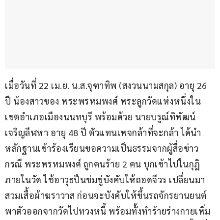
เมื่อวันที่ 22 เม.ย. น.ส.จุฑาทิพ (สงวนนามสกุล) อายุ 26 
ปี น้องสาวของ พระพรหมพงศ์ พระลูกวัดแห่งหนึ่งใน
เขตอำเภอเมืองนนทบุรี พร้อมด้วย นายบรูณ์ทิพัฒน์ 
เจริญลีฬหา อายุ 48 ปี ตัวแทนเพจกล้าที่จะกล้า ได้นำ
หลักฐานเข้าร้องเรียนขอความเป็นธรรมจากผู้สื่อข่าว 
กรณี พระพรหมพงศ์ ถูกคนร้าย 2 คน บุกเข้าไปในกุฎิ
ภายในวัด ใช้อาวุธปืนข่มขู่บังคับให้ถอดจีวร เปลี่ยนมา
สวมเสื้อผ้าฆราวาส ก่อนจะบังคับให้ขึ้นรถจักรยานยนต์
พาตัวออกจากวัดไปทวงหนี้ พร้อมทั้งทำร้ายร่างกายเพิ่ม