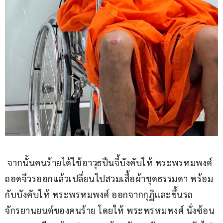
 จากนั้นคนร้ายได้ใช้อาวุธปืนจี้บังคับให้ พระพรหมพงศ์ 
ถอดจีวรออกแล้วเปลี่ยนไปสวมเสื้อผ้าชุดธรรมดา พร้อม
กับบังคับให้ พระพรหมพงศ์ ออกจากกุฏิและขึ้นรถ
จักรยานยนต์ของคนร้าย โดยให้ พระพรหมพงศ์ นั่งซ้อน