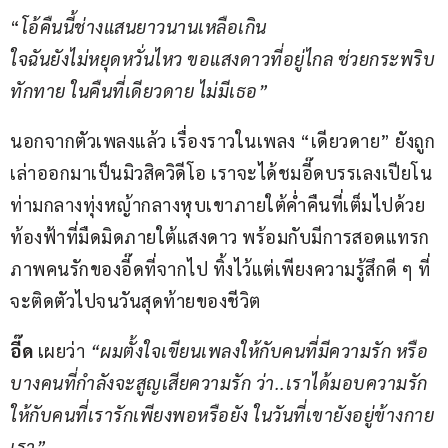
“
โอ้คืนนี้ช่างแสนยาวนานเหลือเกิน
ใจฉันยังไม่หยุดหวั่นไหว ขอแสงดาวที่อยู่ไกล ช่วยกระพริบ
ทักทาย ในคืนที่เดียวดาย ไม่มีเธอ”
นอกจากตัวเพลงแล้ว เรื่องราวในเพลง “เดียวดาย” ยังถูก
เล่าออกมาเป็นมิวสิควิดีโอ เราจะได้ชมอี๊ดบรรเลงเปียโน
ท่ามกลางทุ่งหญ้ากลางหุบเขาภายใต้ค่ำคืนที่เต็มไปด้วย
ท้องฟ้าที่มืดมิดภายใต้แสงดาว พร้อมกับมีการสอดแทรก
ภาพคนรักของอี๊ดที่จากไป ทิ้งไว้แต่เพียงความรู้สึกดี ๆ ที่
จะติดตัวไปจนวันสุดท้ายของชีวิต
อี๊ด 
เผยว่า 
“ผมตั้งใจเขียนเพลงให้กับคนที่มีความรัก หรือ
บางคนที่กำลังจะสูญเสียความรัก ว่า..เราได้มอบความรัก
ให้กับคนที่เรารักเพียงพอหรือยัง ในวันที่เขายังอยู่ข้างกาย
เรา”