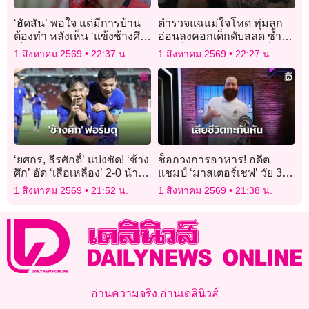
‘ฮัดสัน’ พอใจ แต่มีการบ้าน
ตำรวจแฉแม่ใจโหด ทุ่มลูก
ต้องทำ หลังเห็น ‘แข้งช้างศึก’
อ่อนลงคอกเด็กดับสลด ซ้ำ
เป็นตะคริว
เปิดเว็บโป๊ดูเพลินขณะเด็ก
1 สิงหาคม 2569
22:37 น.
1 สิงหาคม 2569
22:27 น.
สิ้นใจ
‘ยศกร, ธีรศักดิ์’ แบ่งซัด! ‘ช้าง
ช็อกวงการอาหาร! อดีต
ศึก’ อัด ‘เสือเหลือง’ 2-0 นำจ่า
แชมป์ ‘มาสเตอร์เชฟ’ วัย 37
ฝูง ยังไม่เสียประตู
ปี เสียชีวิตกะทันหันในบ้าน
1 สิงหาคม 2569
21:52 น.
1 สิงหาคม 2569
21:38 น.
พัก
อ่านความจริง อ่านเดลินิวส์