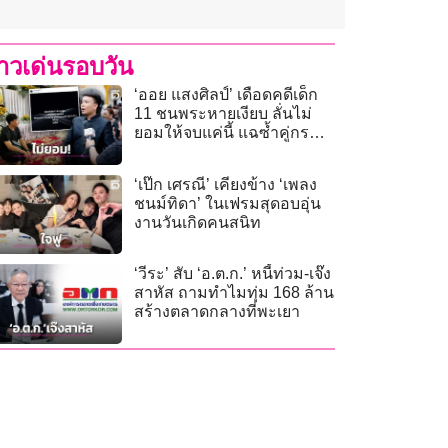
่าวเด่นรอบวัน
‘ออย แสงศิลป์’ เดือดคดีเด็ก
11 ชนพระหายเงียบ ลั่นไม่
ยอมให้จบแค่นี้ แฉซ้ำคู่กรณี
ไร้เงาขอโทษ
‘เป๊ก เศรณี’ เคียงข้าง ‘เพลง
ชนม์ทิดา’ ในเฟรมสุดอบอุ่น
งานวันเกิดคนสนิท
‘วีระ’ สับ ‘อ.ต.ก.’ หนี้ท่วม-เจ๊ง
สาหัส ถามทำไมทุ่ม 168 ล้าน
สร้างตลาดกลางที่พะเยา