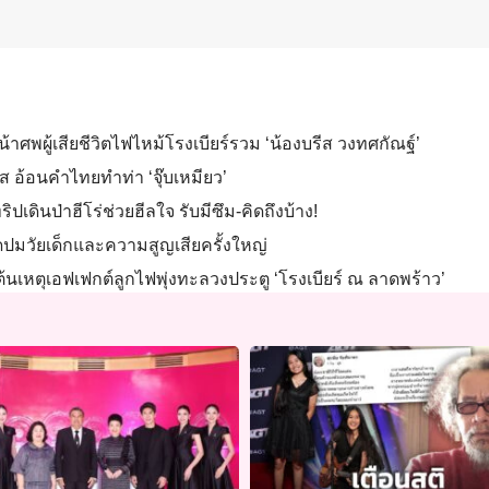
หน้าศพผู้เสียชีวิตไฟไหม้โรงเบียร์รวม ‘น้องบรีส วงทศกัณฐ์’
ส อ้อนคำไทยทำท่า ‘จุ๊บเหมียว’
ปเดินป่าฮีโร่ช่วยฮีลใจ รับมีซึม-คิดถึงบ้าง!
ปิดปมวัยเด็กและความสูญเสียครั้งใหญ่
ย ต้นเหตุเอฟเฟกต์ลูกไฟพุ่งทะลวงประตู ‘โรงเบียร์ ณ ลาดพร้าว’