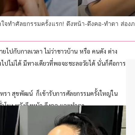
จทำศัลยกรรมครั้งแรก! ดึงหน้า-ดึงคอ-ทำตา ส่องภาพ
ไปกับกาลเวลา ไม่ว่าชาวบ้าน หรือ คนดัง ต่าง
ไปไม่ได้ มีทางเดียวที่พอจะชะลอวัยได้ นั่นก็คือการ
รา สุขพัฒน์  ก็เข้ารับการศัลยกรรมครั้งใหญ่ใน
ั่วโมง หลังดึงหน้า ดึงคอ และทำตา