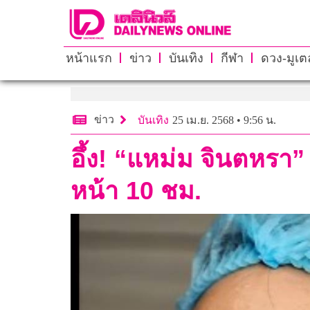
หน้าแรก
ข่าว
บันเทิง
กีฬา
ดวง-มูเตล
ข่าว
บันเทิง
25 เม.ย. 2568 • 9:56 น.
อึ้ง! “แหม่ม จินตหรา” 
หน้า 10 ชม.