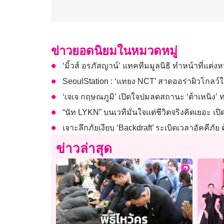
ข่าวยอดนิยมในหมวดหมู่
‘มิ้วส์ อรภัสญาน์’ แทคทีมมูลนิธิ ทำหน้าที่แต่ง
SeoulStation : ‘แทยง NCT’ สาดออร่าผิวโกลว์ใ
‘เจเจ กฤษณภูมิ’ เปิดใจปมลดสถานะ ‘ต้าเหนิง’ ทริ
“นัท LYKN” บนเวทีมั่นใจแต่ชีวิตจริงคิดเยอะ เ
เจาะลึกภัยเงียบ ‘Backdraft’ ระเบิดเวลาอัคคีภั
ข่าวล่าสุด