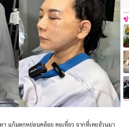
ข
ญหา แก้มตกหย่อนคล้อย คอเหี่ยว จากที่เคยอ้วนมา