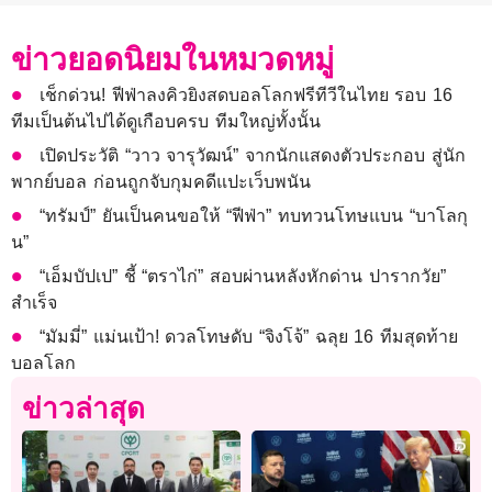
ข่าวยอดนิยมในหมวดหมู่
เช็กด่วน! ฟีฟ่าลงคิวยิงสดบอลโลกฟรีทีวีในไทย รอบ 16
ทีมเป็นต้นไปได้ดูเกือบครบ ทีมใหญ่ทั้งนั้น
เปิดประวัติ “วาว จารุวัฒน์” จากนักแสดงตัวประกอบ สู่นัก
พากย์บอล ก่อนถูกจับกุมคดีแปะเว็บพนัน
“ทรัมป์” ยันเป็นคนขอให้ “ฟีฟ่า” ทบทวนโทษแบน “บาโลกุ
น”
“เอ็มบัปเป” ชี้ “ตราไก่” สอบผ่านหลังหักด่าน ปารากวัย”
สำเร็จ
“มัมมี่” แม่นเป้า! ดวลโทษดับ “จิงโจ้” ฉลุย 16 ทีมสุดท้าย
บอลโลก
ข่าวล่าสุด