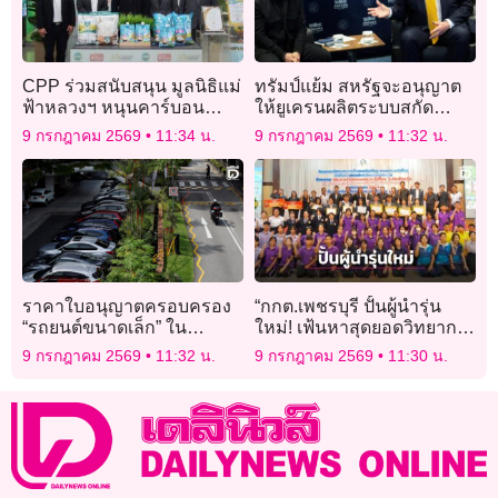
CPP ร่วมสนับสนุน มูลนิธิแม่
ทรัมป์แย้ม สหรัฐจะอนุญาต
ฟ้าหลวงฯ หนุนคาร์บอน
ให้ยูเครนผลิตระบบสกัด
เครดิตป่าชุมชน สร้างคุณค่า
ขีปนาวุธ “แพทริออต”
9 กรกฎาคม 2569
11:34 น.
9 กรกฎาคม 2569
11:32 น.
ป่า สร้างรายได้ สร้างอนาคต
ยั่งยืน
ราคาใบอนุญาตครอบครอง
“กกต.เพชรบุรี ปั้นผู้นำรุ่น
“รถยนต์ขนาดเล็ก” ใน
ใหม่! เฟ้นหาสุดยอดวิทยากร
สิงคโปร์ ทะลุ 3 ล้านบาท
ประชาธิปไตย สร้างเครือข่าย
9 กรกฎาคม 2569
11:32 น.
9 กรกฎาคม 2569
11:30 น.
พลเมืองคุณภาพ