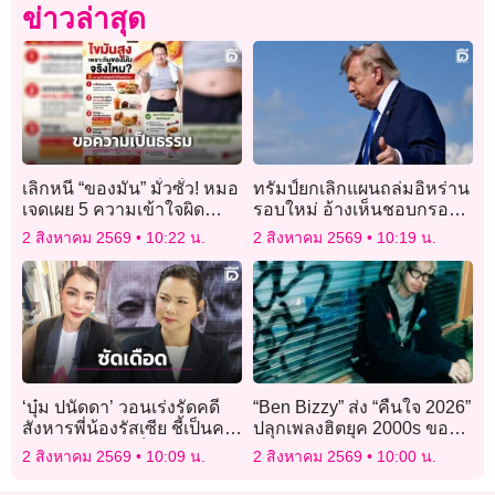
ข่าวล่าสุด
เลิกหนี “ของมัน” มั่วซั่ว! หมอ
ทรัมป์ยกเลิกแผนถล่มอิหร่าน
เจดเผย 5 ความเข้าใจผิด
รอบใหม่ อ้างเห็นชอบกรอบ
ทำไมไขมันในเลือดไม่ยอม
ข้อตกลงได้แล้ว
2 สิงหาคม 2569
10:22 น.
2 สิงหาคม 2569
10:19 น.
ลดสักที?
‘บุ๋ม ปนัดดา’ วอนเร่งรัดคดี
“Ben Bizzy” ส่ง “คืนใจ 2026”
สังหารพี่น้องรัสเซีย ชี้เป็นคน
ปลุกเพลงฮิตยุค 2000s ของ
อำมหิตไม่ควรเป็นมนุษย์อยู่
Vacation Band ในสไตล์
2 สิงหาคม 2569
10:09 น.
2 สิงหาคม 2569
10:00 น.
ในสังคม
Sexy Drill