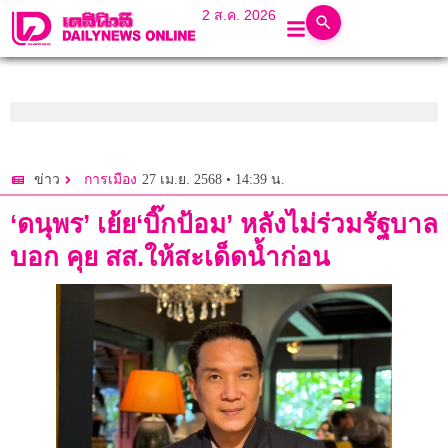
2 ส.ค. 2026
27 เม.ย. 2568 • 14:39 น.
ข่าว
การเมือง
‘ดนุพร’ เย้ย‘บิ๊กป้อม’ หลังไม่ร่วมรัฐบาล
บอก คุย สส.ให้สะเด็ดน้ำก่อน