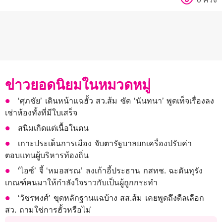
ข่าวยอดนิยมในหมวดหมู่
‘ศุภชัย’ เดินหน้าแฉฮั้ว สว.ส้ม ซัด ‘นันทนา’ พูดเท็จเรื่องลง
เช่าห้องทั้งที่มีใบเสร็จ
สนิมเกิดแต่เนื้อในตน
เกาะประเด็นการเมือง จับตารัฐบาลยกเครื่องปรับค่า
ตอบแทนผู้บริหารท้องถิ่น
‘ไอซ์’ จี้ ‘หมอสรณ’ ลงเก้าอี้ประธาน กสทช. ฉะดันทุรัง
เกณฑ์คนมาให้กำลังใจราวกับเป็นผู้ถูกกระทำ
‘วัชรพงศ์’ ขุดหลักฐานแฉบ้าง สส.ส้ม เคยพูดถึงดีลเลือก
สว. ถามใช่การฮั้วหรือไม่