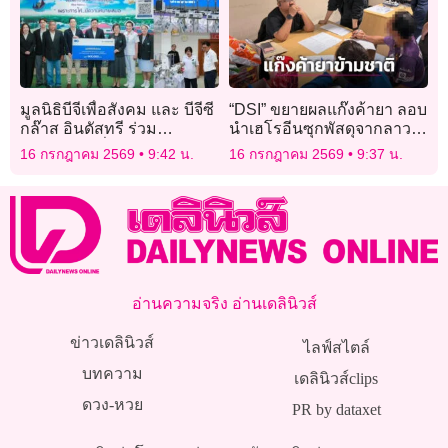
มูลนิธิบีจีเพื่อสังคม และ บีจีซี
“DSI” ขยายผลแก๊งค้ายา ลอบ
กล๊าส อินดัสทรี ร่วม
นำเฮโรอีนซุกพัสดุจากลาว
สนับสนุนเครื่องมือแพทย์ โรง
เข้าไทย เตรียมส่ง
16 กรกฎาคม 2569
9:42 น.
16 กรกฎาคม 2569
9:37 น.
พยาบาลพระนครศรีอยุธยา
ออสเตรเลีย-ไต้หวัน
อ่านความจริง อ่านเดลินิวส์
ข่าวเดลินิวส์
ไลฟ์สไตล์
บทความ
เดลินิวส์clips
ดวง-หวย
PR by dataxet