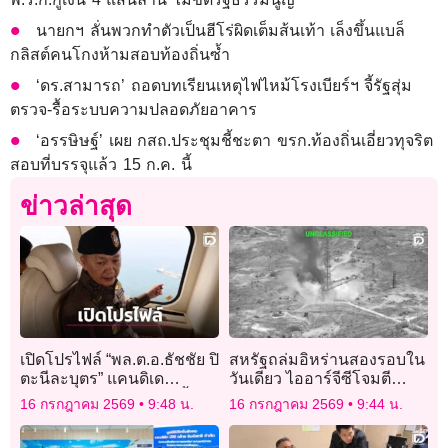
นายกฯ ลั่นพวกทำตัวเป็นฮีโร่ผิดเต็มส้นเท้า เล็งขึ้นแบล็
กลิสต์คนโกงห้ามสอบท้องถิ่นซ้ำ
‘ดร.สามารถ’ ถอดบทเรียนเหตุไฟไหม้โรงเบียร์ฯ จี้รัฐสุ่ม
ตรวจ-รื้อระบบความปลอดภัยอาคาร
‘อรรษิษฐ์’ เผย กสถ.ประชุมชี้ชะตา ขรก.ท้องถิ่นเอี่ยวทุจริต
สอบที่บรรจุแล้ว 15 ก.ค. นี้
ข่าวล่าสุด
เปิดโปรไฟล์ “พล.ต.อ.ธัชชัย ปิ
สหรัฐถล่มอิหร่านสองรอบใน
ตะนีละบุตร” แคนดิเด
วันเดียว ไออาร์จีซีโจมตี
ตอาวุโสอันดับ 2 ชิงเก้าอี้
ฐานทัพในคูเวต-จอร์แดน
16 กรกฎาคม 2569
9:48 น.
16 กรกฎาคม 2569
9:44 น.
ผบ.ตร.คนที่ 16