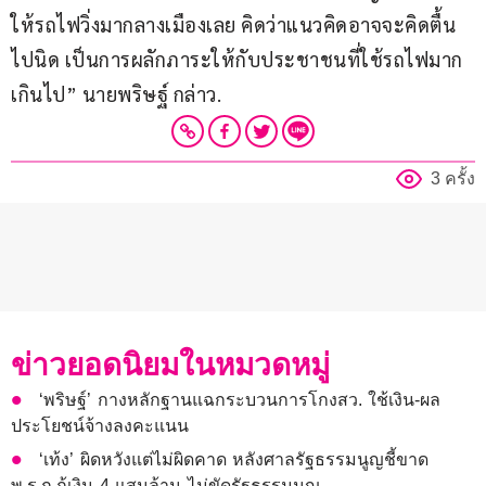
ให้รถไฟวิ่งมากลางเมืองเลย คิดว่าแนวคิดอาจจะคิดตื้น
ไปนิด เป็นการผลักภาระให้กับประชาชนที่ใช้รถไฟมาก
เกินไป” นายพริษฐ์ กล่าว.
3 ครั้ง
ข่าวยอดนิยมในหมวดหมู่
‘พริษฐ์’ กางหลักฐานแฉกระบวนการโกงสว. ใช้เงิน-ผล
ประโยชน์จ้างลงคะแนน
‘เท้ง’ ผิดหวังแต่ไม่ผิดคาด หลังศาลรัฐธรรมนูญชี้ขาด
พ.ร.ก.กู้เงิน 4 แสนล้าน ไม่ขัดรัฐธรรมนูญ