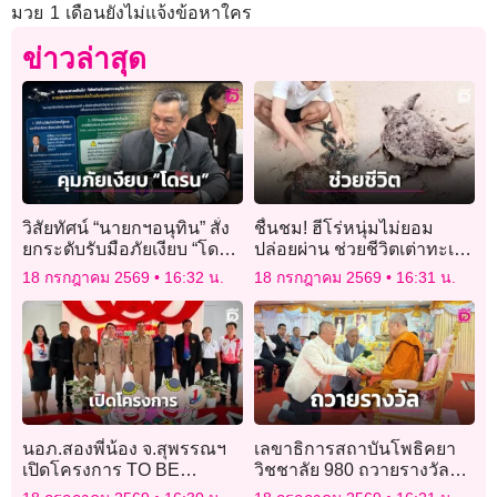
มวย 1 เดือนยังไม่แจ้งข้อหาใคร
ข่าวล่าสุด
วิสัยทัศน์ “นายกฯอนุทิน” สั่ง
ชื่นชม! ฮีโร่หนุ่มไม่ยอม
ยกระดับรับมือภัยเงียบ “โดรน
ปล่อยผ่าน ช่วยชีวิตเต่าทะเล
ไซเบอร์” ดูแลน่านฟ้าไทย
ติดอวนคืนสู่ทะเล
18 กรกฎาคม 2569
16:32 น.
18 กรกฎาคม 2569
16:31 น.
นอภ.สองพี่น้อง จ.สุพรรณฯ
เลขาธิการสถาบันโพธิคยา
เปิดโครงการ TO BE
วิชชาลัย 980 ถวายรางวัล
NUMBER ONE
โพธิคยานาคาธิบดีแก่