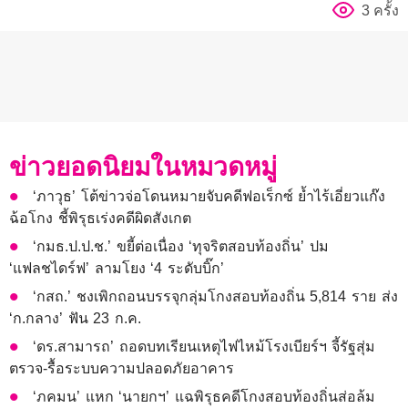
3 ครั้ง
ข่าวยอดนิยมในหมวดหมู่
‘ภาวุธ’ โต้ข่าวจ่อโดนหมายจับคดีฟอเร็กซ์ ย้ำไร้เอี่ยวแก๊ง
ฉ้อโกง ชี้พิรุธเร่งคดีผิดสังเกต
‘กมธ.ป.ป.ช.’ ขยี้ต่อเนื่อง ‘ทุจริตสอบท้องถิ่น’ ปม
‘แฟลชไดร์ฟ’ ลามโยง ‘4 ระดับบิ๊ก’
‘กสถ.’ ชงเพิกถอนบรรจุกลุ่มโกงสอบท้องถิ่น 5,814 ราย ส่ง
‘ก.กลาง’ ฟัน 23 ก.ค.
‘ดร.สามารถ’ ถอดบทเรียนเหตุไฟไหม้โรงเบียร์ฯ จี้รัฐสุ่ม
ตรวจ-รื้อระบบความปลอดภัยอาคาร
‘ภคมน’ แหก ‘นายกฯ’ แฉพิรุธคดีโกงสอบท้องถิ่นส่อล้ม