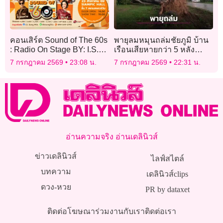
คอนเสิร์ต Sound of The 60s
พายุลมหมุนถล่มชัยภูมิ บ้าน
: Radio On Stage BY: I.S.
เรือนเสียหายกว่า 5 หลัง
Song Hits
ต้นไม้ใหญ่ล้มทับรถ-สายไฟ
7 กรกฎาคม 2569
23:08 น.
7 กรกฎาคม 2569
22:31 น.
ขาด
อ่านความจริง อ่านเดลินิวส์
ข่าวเดลินิวส์
ไลฟ์สไตล์
บทความ
เดลินิวส์clips
ดวง-หวย
PR by dataxet
ติดต่อโฆษณา
ร่วมงานกับเรา
ติดต่อเรา