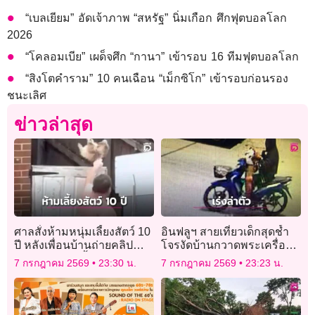
“เบลเยียม” อัดเจ้าภาพ “สหรัฐ” นิ่มเกือก ศึกฟุตบอลโลก
2026
“โคลอมเบีย” เผด็จศึก “กานา” เข้ารอบ 16 ทีมฟุตบอลโลก
“สิงโตคำราม” 10 คนเฉือน “เม็กซิโก” เข้ารอบก่อนรอง
ชนะเลิศ
ข่าวล่าสุด
ศาลสั่งห้ามหนุ่มเลี้ยงสัตว์ 10
อินฟลูฯ สายเที่ยวเด็กสุดช้ำ
ปี หลังเพื่อนบ้านถ่ายคลิป
โจรงัดบ้านกวาดพระเครื่อง
ประจานนาทีเหี้ยม จับสุนัข
มรดกกว่า 5 แสน วอนตำรวจ
7 กรกฎาคม 2569
23:30 น.
7 กรกฎาคม 2569
23:23 น.
ผอมโซโยนข้ามรั้ว
เร่งล่าตัว