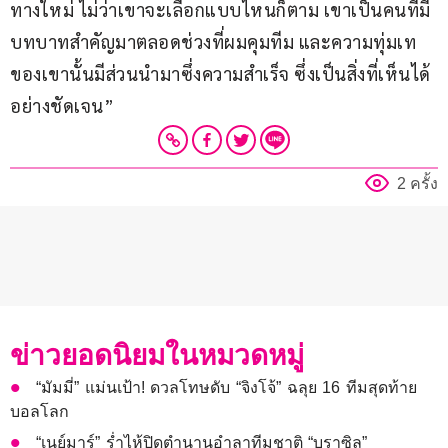
ทางใหม่ ไม่ว่าเขาจะเลือกแบบไหนก็ตาม เขาเป็นคนที่มี
บทบาทสำคัญมาตลอดช่วงที่ผมคุมทีม และความทุ่มเท
ของเขานั้นมีส่วนนำมาซึ่งความสำเร็จ ซึ่งเป็นสิ่งที่เห็นได้
อย่างชัดเจน”
2 ครั้ง
ข่าวยอดนิยมในหมวดหมู่
“มัมมี่” แม่นเป้า! ดวลโทษดับ “จิงโจ้” ฉลุย 16 ทีมสุดท้าย
บอลโลก
“เนย์มาร์” ร่ำไห้ปิดตำนานอำลาทีมชาติ “บราซิล”