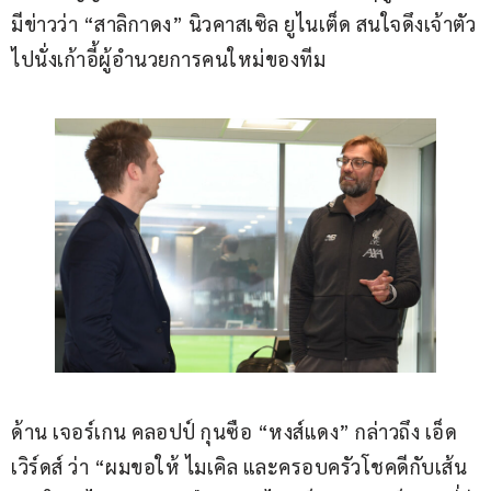
มีข่าวว่า “สาลิกาดง” นิวคาสเซิล ยูไนเต็ด สนใจดึงเจ้าตัว
ไปนั่งเก้าอี้ผู้อำนวยการคนใหม่ของทีม
ด้าน เจอร์เกน คลอปป์ กุนซือ “หงส์แดง” กล่าวถึง เอ็ด
เวิร์ดส์ ว่า “ผมขอให้ ไมเคิล และครอบครัวโชคดีกับเส้น