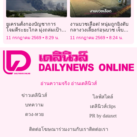
ยูเครนตั้งกองบัญชาการ
งานบวชเลือด! หนุ่มถูกยิงดับ
โจมตีระยะไกล มุ่งถล่มเป้า
กลางวงเลี้ยงก่อนบวช เจ็บอีก
หมายลึกในรัสเซีย
1 ตำรวจเร่งล่าพี่น้องมือปืน
11 กรกฎาคม 2569
8:29 น.
11 กรกฎาคม 2569
8:24 น.
อ่านความจริง อ่านเดลินิวส์
ข่าวเดลินิวส์
ไลฟ์สไตล์
บทความ
เดลินิวส์clips
ดวง-หวย
PR by dataxet
ติดต่อโฆษณา
ร่วมงานกับเรา
ติดต่อเรา