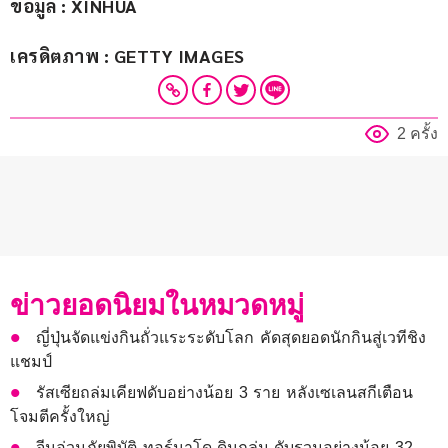
ข้อมูล : XINHUA
เครดิตภาพ : GETTY IMAGES
2 ครั้ง
ข่าวยอดนิยมในหมวดหมู่
ญี่ปุ่นจัดแข่งกินถั่วแระระดับโลก คัดสุดยอดนักกินสู่เวทีชิง
แชมป์
รัสเซียถล่มเคียฟดับอย่างน้อย 3 ราย หลังเซเลนสกีเตือน
โจมตีครั้งใหญ่
จีนอ่วมภัยพิบัติ ทอร์นาโด-ดินถล่ม ดับรวมอย่างน้อย 32