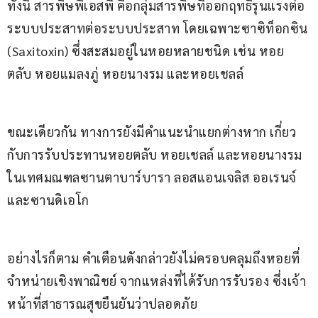
ทั้งนี้ สารพิษพีเอสพี คือกลุ่มสารพิษที่ออกฤทธิ์รุนแรงต่อ
ระบบประสาทต่อระบบประสาท โดยเฉพาะซาซิท็อกซิน 
(Saxitoxin) ซึ่งสะสมอยู่ในหอยหลายชนิด เช่น หอย
ตลับ หอยแมลงภู่ หอยนางรม และหอยเชลล์
ขณะเดียวกัน ทางการยังมีคำแนะนำแยกต่างหาก เกี่ยว
กับการรับประทานหอยตลับ หอยเชลล์ และหอยนางรม 
ในเทศมณฑลซานตาบาร์บารา ลอสแอนเจลิส ออเรนจ์ 
และซานดิเอโก
อย่างไรก็ตาม คำเตือนดังกล่าวยังไม่ครอบคลุมถึงหอยที่
จำหน่ายเชิงพาณิชย์ จากแหล่งที่ได้รับการรับรอง ซึ่งเจ้า
หน้าที่สาธารณสุขยืนยันว่าปลอดภัย