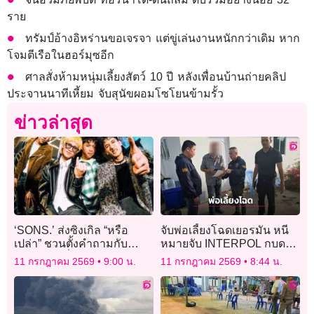
ราย
ทรัมป์อ้างอิหร่านขอเจรจา แต่ขู่เล่นงานหนักกว่าเดิม หาก
โจมตีเรือในฮอร์มุซอีก
ศาลสั่งห้ามหนุ่มเลี้ยงสัตว์ 10 ปี หลังเพื่อนบ้านถ่ายคลิป
ประจานนาทีเหี้ยม จับสุนัขผอมโซโยนข้ามรั้ว
ข่าวล่าสุด
‘SONS.’ ส่งซิงเกิล “หรือ
จับพ่อเลี้ยงโฉดเยอรมัน หนี
เปล่า” ชวนตั้งคำถามกับ
หมายจับ INTERPOL กบดาน
ความรู้สึกที่ยังไม่กล้าพูดออก
บุรีรัมย์ เตรียมส่งกลับดำเนิน
11 กรกฎาคม 2569
9:00 น.
11 กรกฎาคม 2569
8:44 น.
ไป
คดี