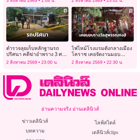
3 สิงหาคม 2569
1:05 น.
2 สิงหาคม 2569
23:02 น.
ตำรวจลุยเก็บหลักฐานรถ
ไฟไหม้โรงแรมดังกลางเมือง
ปริศนา คดีฆ่าอำพราง 3 ศพ
โคราช เคยจัดงานมอบ
ฝังดิน เร่งหาหลักฐานเชื่อม
รางวัลสุพรรณหงส์
2 สิงหาคม 2569
23:00 น.
2 สิงหาคม 2569
22:30 น.
โยงผู้ก่อเหตุ
อ่านความจริง อ่านเดลินิวส์
ข่าวเดลินิวส์
ไลฟ์สไตล์
บทความ
เดลินิวส์clips