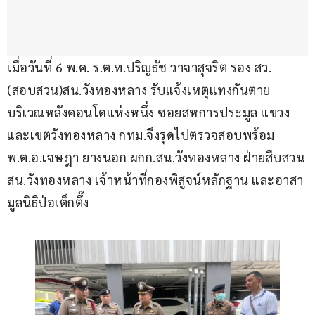
เมื่อวันที่ 6 พ.ค. ร.ต.ท.ปริญธัช วาจาสุจริต รอง สว.
(สอบสวน)สน.วังทองหลาง รับแจ้งเหตุแทงกันตาย 
บริเวณหลังคอนโดแห่งหนึ่ง ซอยสหการประมูล แขวง
และเขตวังทองหลาง กทม.จึงรุดไปตรวจสอบพร้อม 
พ.ต.อ.เจษฎา ยางนอก ผกก.สน.วังทองหลาง ฝ่ายสืบสวน 
สน.วังทองหลาง เจ้าหน้าที่กองพิสูจน์หลักฐาน และอาสา
มูลนิธิป่อเต็กตึ๊ง