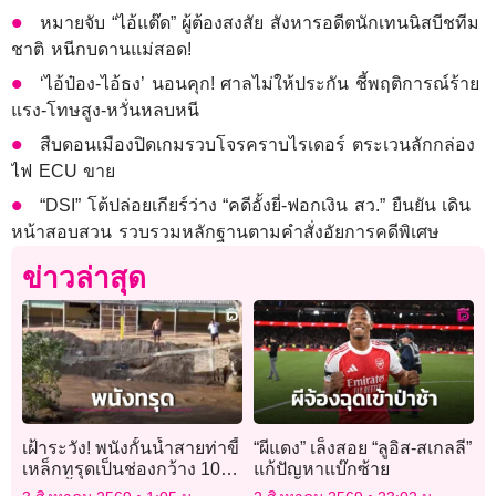
หมายจับ “ไอ้แต๊ด” ผู้ต้องสงสัย สังหารอดีตนักเทนนิสบีชทีม
ชาติ หนีกบดานแม่สอด!
‘ไอ้ป๋อง-ไอ้ธง’ นอนคุก! ศาลไม่ให้ประกัน ชี้พฤติการณ์ร้าย
แรง-โทษสูง-หวั่นหลบหนี
สืบดอนเมืองปิดเกมรวบโจรคราบไรเดอร์ ตระเวนลักกล่อง
ไฟ ECU ขาย
“DSI” โต้ปล่อยเกียร์ว่าง “คดีอั้งยี่-ฟอกเงิน สว.” ยืนยัน เดิน
หน้าสอบสวน รวบรวมหลักฐานตามคำสั่งอัยการคดีพิเศษ
ข่าวล่าสุด
เฝ้าระวัง! พนังกั้นน้ำสายท่าขี้
“ผีแดง” เล็งสอย “ลูอิส-สเกลลี”
เหล็กทรุดเป็นช่องกว้าง 10
แก้ปัญหาแบ๊กซ้าย
เมตรน้ำป่าทะลักท่วม