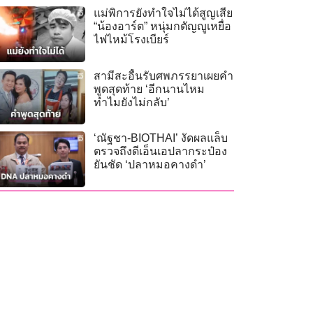
แม่พิการยังทำใจไม่ได้สูญเสีย
“น้องอาร์ต” หนุ่มกตัญญูเหยื่อ
ไฟไหม้โรงเบียร์
สามีสะอื้นรับศพภรรยาเผยคำ
พูดสุดท้าย ‘อีกนานไหม
ทำไมยังไม่กลับ’
‘ณัฐชา-BIOTHAI’ งัดผลแล็บ
ตรวจถึงดีเอ็นเอปลากระป๋อง
ยันชัด ‘ปลาหมอคางดำ’