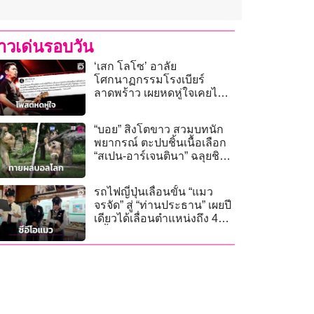
่าวเด่นรอบวัน
‘เสก โลโซ’ อาลัย
โศกนาฏกรรมโรงเบียร์
ลาดพร้าว เผยหดหู่ใจเคยไป
โชว์-เตือนสติชีวิตไม่แน่นอน
“บอย” สิงโตขาว สวมบทนัก
พยากรณ์ ตะปบชิ้นเนื้อเลือก
“สเปน-อาร์เจนตินา” ฉลุยชิง
บอลโลก 2026
รถไฟญี่ปุ่นเลื่อนขั้น “แมว
จรจัด” สู่ “ท่านประธาน” เผยปี
เดียวได้เลื่อนตำแหน่งถึง 4
ครั้ง