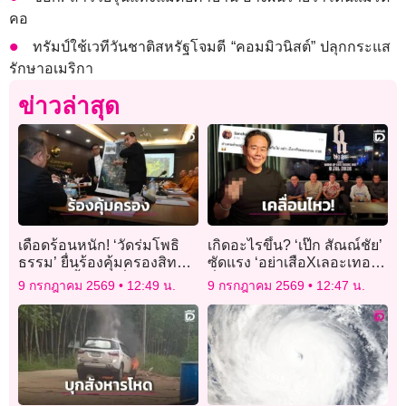
คอ
ทรัมป์ใช้เวทีวันชาติสหรัฐโจมตี “คอมมิวนิสต์” ปลุกกระแส
รักษาอเมริกา
ข่าวล่าสุด
เดือดร้อนหนัก! ‘วัดร่มโพธิ
เกิดอะไรขึ้น? ‘เป๊ก สัณณ์ชัย’
ธรรม’ ยื่นร้องคุ้มครองสิทธิ
ซัดแรง ‘อย่าเสือXเลอะเทอะ’
ปมบังคับรื้อถอนสิ่งปลูกสร้าง
ลั่นต่างคนต่างอยู่!
9 กรกฎาคม 2569
12:49 น.
9 กรกฎาคม 2569
12:47 น.
ที่ดินพิพาท