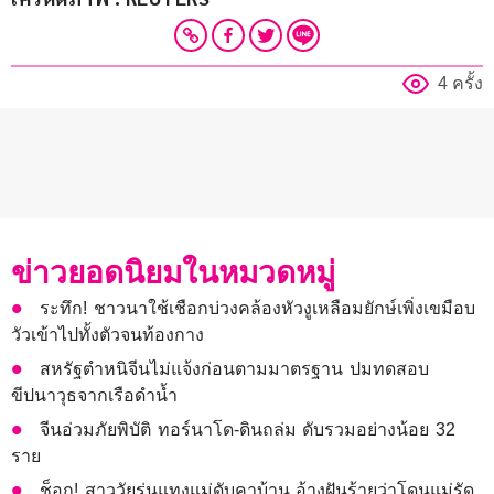
4 ครั้ง
ข่าวยอดนิยมในหมวดหมู่
ระทึก! ชาวนาใช้เชือกบ่วงคล้องหัวงูเหลือมยักษ์เพิ่งเขมือบ
วัวเข้าไปทั้งตัวจนท้องกาง
สหรัฐตำหนิจีนไม่แจ้งก่อนตามมาตรฐาน ปมทดสอบ
ขีปนาวุธจากเรือดำน้ำ
จีนอ่วมภัยพิบัติ ทอร์นาโด-ดินถล่ม ดับรวมอย่างน้อย 32
ราย
ช็อก! สาววัยรุ่นแทงแม่ดับคาบ้าน อ้างฝันร้ายว่าโดนแม่รัด