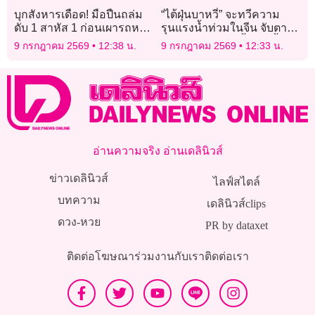
บุกสังหารเดือด! มือปืนถล่ม
“ไต้ฝุ่นบาหวี่” จะทวีความ
ดับ 1 สาหัส 1 ก่อนเผารถหนี
รุนแรงน้ำท่วมในจีน จับตา
ตร.พุ่งปมแค้นมรดก
สภาพอากาศสุดขั้วเกิดขึ้น
9 กรกฎาคม 2569
12:38 น.
9 กรกฎาคม 2569
12:33 น.
บ่อยปีนี้
อ่านความจริง อ่านเดลินิวส์
ข่าวเดลินิวส์
ไลฟ์สไตล์
บทความ
เดลินิวส์clips
ดวง-หวย
PR by dataxet
ติดต่อโฆษณา
ร่วมงานกับเรา
ติดต่อเรา