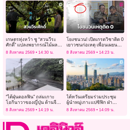
เกษตรทุ่งหว้า ชู “สวนวีระ
โยงชนวน! เปิดเกรดวิชาติด 0
ศักดิ์” แปลงพยากรณ์ไม้ผล
เยาวชนก่อเหตุ เพื่อนเผยนาที
ต้นแบบ การันตี
ไล่ตามหาครูภาษาไทย
8 สิงหาคม 2569
14:30 น.
8 สิงหาคม 2569
14:23 น.
มาตรฐาน GAP ผลิตทุเรียน
คุณภาพ
“ไต้ฝุ่นดอลฟิน” ถล่มเกาะ
ไต้หวันเตรียมร่วมประชุม
โอกินาวาของญี่ปุ่น ด้านจีน
ผู้นำหมู่เกาะแปซิฟิก ฝ่า
สั่งปิดท่าเรือล่วงหน้า
กระแสคัดค้านจากจีน
8 สิงหาคม 2569
14:19 น.
8 สิงหาคม 2569
14:09 น.