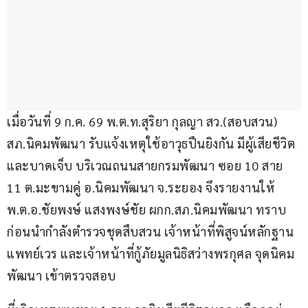
เมื่อวันที่ 9 ก.ค. 69 พ.ต.ท.สุริยา กุลญา สว.(สอบสวน) 
สภ.นิคมพัฒนา รับแจ้งเหตุใช้อาวุธปืนยิงกัน มีผู้เสียชีวิต
และบาดเจ็บ บริเวณถนนสายกรมพัฒนา ซอย 10 สาย 
11 ต.มะขามคู่ อ.นิคมพัฒนา จ.ระยอง จึงรายงานให้ 
พ.ต.อ.ชัยพงษ์ แสงพงษ์ชัย ผกก.สภ.นิคมพัฒนา ทราบ 
ก่อนนำกำลังตำรวจชุดสืบสวน เจ้าหน้าที่พิสูจน์หลักฐาน 
แพทย์เวร และเจ้าหน้าที่กู้ภัยมูลนิธิสว่างพรกุศล จุดนิคม
พัฒนา เข้าตรวจสอบ