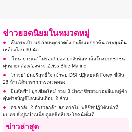
ข่าวยอดนิยมในหมวดหมู่
ค้นกระเป๋า นร.ก่อเหตุกราดยิง ตะลึงแมกกาซีน-กระสุนปืน
เหลือเกือบ 30 นัด
‘โทน บางแค’ ไม่รอด! ปอศ.บุกจับข้อหาฉ้อโกงประชาชน
ตุ๋นขายกล้องส่องพระ Zeiss Blue Marine
“ภาวุธ” ยันบริสุทธิ์ใจ เข้าพบ DSI ปฏิเสธคดี Forex ชี้เงิน
28 ล้านได้มาจากการเทรดทอง
บินลัดฟ้า! บุกเชียงใหม่ รวบ 3 มิจฉาชีพสวมรอยอีเมลคู่ค้า
ตุ๋นฝ่ายบัญชีโอนเงินเกือบ 2 ล้าน
ตร.อาลัย 2 ตำรวจกล้า สภ.ตากใบ พลีชีพปฏิบัติหน้าที่
ผบ.ตร.สั่งปูนบำเหน็จ-ดูแลสิทธิประโยชน์เต็มที่
ข่าวล่าสุด