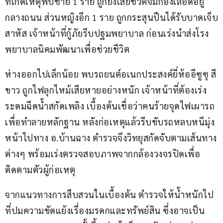
ที่เกิดเหตุพบชาย 1 ราย ถูกยิงเสียชีวิตจมกองเลือดอยู่
กลางถนน ส่วนหญิงอีก 1 ราย ถูกกระสุนปืนได้รับบาดเจ็บ
สาหัส เจ้าหน้าที่กู้ภัยรีบปฐมพยาบาล ก่อนเร่งนำส่งโรง
พยาบาลนิคมพัฒนาเพื่อช่วยชีวิต
ห่างออกไปเล็กน้อย พบรถยนต์อเนกประสงค์ยี่ห้ออีซูซุ สี
ขาว ถูกไฟลุกไหม้เสียหายอย่างหนัก เจ้าหน้าที่ต้องเร่ง
ระดมฉีดน้ำสกัดเพลิง เบื้องต้นเชื่อว่าคนร้ายจุดไฟเผารถ
เพื่อทำลายหลักฐาน หลังก่อเหตุแล้วรีบขับรถหลบหนีมุ่ง
หน้าไปทาง อ.บ้านฉาง ตำรวจจึงวิทยุสกัดจับตามเส้นทาง
ต่างๆ พร้อมเร่งตรวจสอบภาพจากกล้องวงจรปิดเพื่อ
ติดตามตัวผู้ก่อเหตุ
จากแนวทางการสืบสวนในเบื้องต้น ตำรวจให้น้ำหนักไป
ที่ปมความขัดแย้งเรื่องมรดกและทรัพย์สิน ซึ่งอาจเป็น