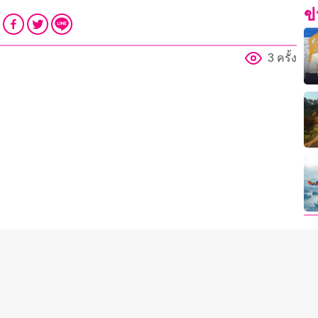
ข
3 ครั้ง