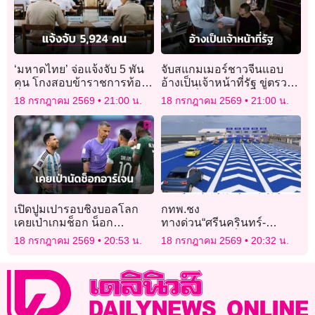
‘มหาดไทย’ จ่อแจ้งจับ 5 พัน
จับสแกมเมอร์ชาวจีนแอบ
คน โกงสอบข้าราชการท้อง
อ้างเป็นเจ้าหน้าที่รัฐ ขู่ตรวจ
ถิ่น
สอบเหยื่อสูญเงินกว่า 15 ล้าน
18 กรกฎาคม 2569
21:00 น.
18 กรกฎาคม 2569
21:00 น.
บาท
เปิดปูมเปารอบชิงบอลโลก
กทพ.ชง
เคยเป่าเกมช็อก น็อก
ทางด่วน“ศรีนครินทร์-
‘อาร์เจนตินา’
สุวรรณภูมิ”2หมื่นล้านเข้า
18 กรกฎาคม 2569
20:53 น.
18 กรกฎาคม 2569
20:32 น.
บอร์ดก.ย.นี้สร้างปี72เปิด
บริการ75