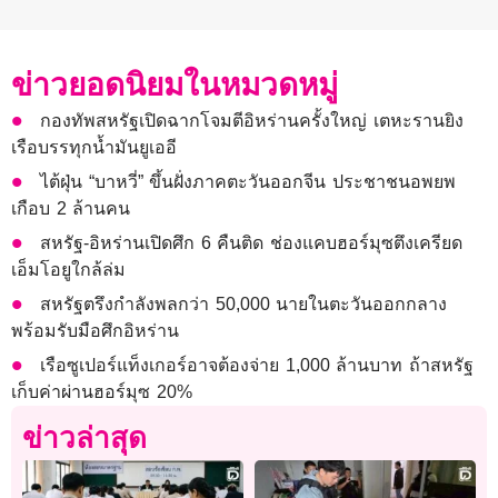
ข่าวยอดนิยมในหมวดหมู่
กองทัพสหรัฐเปิดฉากโจมตีอิหร่านครั้งใหญ่ เตหะรานยิง
เรือบรรทุกน้ำมันยูเออี
ไต้ฝุ่น “บาหวี่” ขึ้นฝั่งภาคตะวันออกจีน ประชาชนอพยพ
เกือบ 2 ล้านคน
สหรัฐ-อิหร่านเปิดศึก 6 คืนติด ช่องแคบฮอร์มุซตึงเครียด
เอ็มโอยูใกล้ล่ม
สหรัฐตรึงกำลังพลกว่า 50,000 นายในตะวันออกกลาง
พร้อมรับมือศึกอิหร่าน
เรือซูเปอร์แท็งเกอร์อาจต้องจ่าย 1,000 ล้านบาท ถ้าสหรัฐ
เก็บค่าผ่านฮอร์มุซ 20%
ข่าวล่าสุด