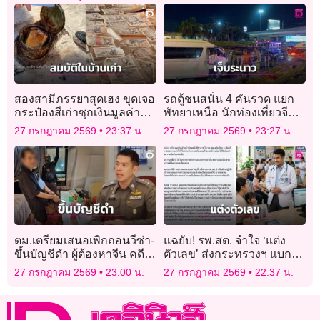
สองสามีภรรยาสุดเฮง ขุดเจอ
รถตู้ชนสนั่น 4 คันรวด แยก
กระป๋องสีเก่าซุกเงินมูลค่า
พัทยาเหนือ นักท่องเที่ยวจีน-
เฉียดครึ่งแสน
ดูไบเจ็บระนาว
27 กรกฎาคม 2569
23:37 น.
27 กรกฎาคม 2569
23:27 น.
ตม.เตรียมเสนอเพิกถอนวีซ่า-
แฉยับ! รพ.สต. จำใจ ‘แต่ง
ขึ้นบัญชีดำ ผู้ต้องหาจีน คดี
ตัวเลข’ ส่งกระทรวงฯ แบก
โรงแรมทุนสีเทา
KPI ไม่ไหว โดนขู่ตัดงบ!
27 กรกฎาคม 2569
23:00 น.
27 กรกฎาคม 2569
22:37 น.