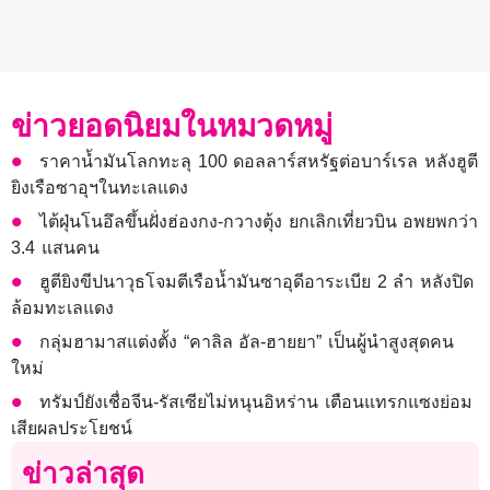
ข่าวยอดนิยมในหมวดหมู่
ราคาน้ำมันโลกทะลุ 100 ดอลลาร์สหรัฐต่อบาร์เรล หลังฮูตี
ยิงเรือซาอุฯในทะเลแดง
ไต้ฝุ่นโนอึลขึ้นฝั่งฮ่องกง-กวางตุ้ง ยกเลิกเที่ยวบิน อพยพกว่า
3.4 แสนคน
ฮูตียิงขีปนาวุธโจมตีเรือน้ำมันซาอุดีอาระเบีย 2 ลำ หลังปิด
ล้อมทะเลแดง
กลุ่มฮามาสแต่งตั้ง “คาลิล อัล-ฮายยา” เป็นผู้นำสูงสุดคน
ใหม่
ทรัมป์ยังเชื่อจีน-รัสเซียไม่หนุนอิหร่าน เตือนแทรกแซงย่อม
เสียผลประโยชน์
ข่าวล่าสุด