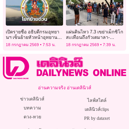
เปิดรายชื่อ อธิบดีกรมอุทยา
แผ่นดินไหว 7.3 เขย่าเม็กซิโก
นฯ เซ็นย้ายหัวหน้าอุทยานฯ
สะเทือนถึงกัวเตมาลา-
ดัง 4 แห่งรวด มีผลทันที
เอลซัลวาดอร์
18 กรกฎาคม 2569
7:53 น.
18 กรกฎาคม 2569
7:39 น.
อ่านความจริง อ่านเดลินิวส์
ข่าวเดลินิวส์
ไลฟ์สไตล์
บทความ
เดลินิวส์clips
ดวง-หวย
PR by dataxet