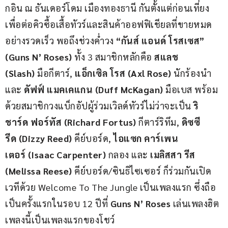
กอิน ณ ธันเดอร์โดม เมืองทองธานี กันตั้งแต่ก่อนเที่ยง
เพื่อต่อคิวซื้อเสื้อทัวร์และสินค้าออฟฟิเชียลที่ขายหมด
อย่างรวดเร็ว พอถึงช่วงค่ำวง 
“กันส์ แอนด์ โรสเซส” 
(Guns N’ Roses)
 ทั้ง 3 สมาชิกหลักคือ 
สแลช 
(Slash)
 มือกีตาร์, 
แอ็กเซิล โรส (Axl Rose)
 นักร้องนำ 
และ 
ดัฟฟ์ แมคเคแกน (Duff McKagan)
 มือเบส พร้อม
ด้วยสมาชิกวงแบ็กอัปผู้ร่วมเวิลด์ทัวร์ไม่ว่าจะเป็น 
ริ
ชาร์ด ฟอร์ทัส (Richard Fortus)
 กีตาร์ริทึม, 
ดิซซี 
รีด (Dizzy Reed)
 คีย์บอร์ด, 
ไอแซก คาร์เพน
เตอร์ (Isaac Carpenter)
 กลอง และ 
เมลิสสา รีส 
(Melissa Reese)
 คีย์บอร์ด/ซินธิไซเซอร์ ก็ร่วมกันเปิด
เวทีด้วย Welcome To The Jungle เป็นเพลงแรก ซึ่งถือ
เป็นครั้งแรกในรอบ 12 ปีที่ 
Guns N’ Roses
 เล่นเพลงฮิต
เพลงนี้เป็นเพลงแรกของโชว์  