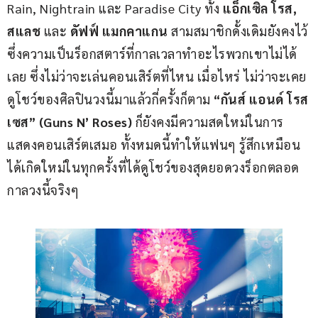
Rain, Nightrain และ Paradise City ทั้ง 
แอ็กเซิล โรส, 
สแลช 
และ
 ดัฟฟ์ แมกคาแกน
 สามสมาชิกดั้งเดิมยังคงไว้
ซึ่งความเป็นร็อกสตาร์ที่กาลเวลาทำอะไรพวกเขาไม่ได้
เลย ซึ่งไม่ว่าจะเล่นคอนเสิร์ตที่ไหน เมื่อไหร่ ไม่ว่าจะเคย
ดูโชว์ของศิลปินวงนี้มาแล้วกี่ครั้งก็ตาม 
“กันส์ แอนด์ โรส
เซส” (Guns N’ Roses)
 ก็ยังคงมีความสดใหม่ในการ
แสดงคอนเสิร์ตเสมอ ทั้งหมดนี้ทำให้แฟนๆ รู้สึกเหมือน
ได้เกิดใหม่ในทุกครั้งที่ได้ดูโชว์ของสุดยอดวงร็อกตลอด
กาลวงนี้จริงๆ 