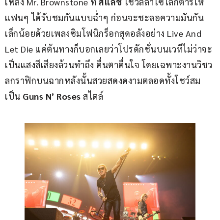
เพลง Mr. Brownstone ที่ 
สแลช
 โชว์ลีลาโซโลกีตาร์ให้
แฟนๆ ได้รับชมกันแบบฉ่ำๆ ก่อนจะชะลอความมันกัน
เล็กน้อยด้วยเพลงซิมโฟนิกร็อกสุดอลังอย่าง Live And 
Let Die แค่ต้นทางก็บอกเลยว่าโปรดักชั่นบนเวทีไม่ว่าจะ
เป็นแสงสีเสียงล้วนทำถึง ตื่นตาตื่นใจ โดยเฉพาะงานวิชว
ลกราฟิกบนฉากหลังนั้นสวยสดงดงามตลอดทั้งโชว์สม
เป็น 
Guns N’ Roses
 สไตล์