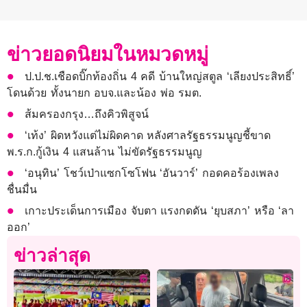
ข่าวยอดนิยมในหมวดหมู่
ป.ป.ช.เชือดบิ๊กท้องถิ่น 4 คดี บ้านใหญ่สตูล ‘เลียงประสิทธิ์’
โดนด้วย ทั้งนายก อบจ.และน้อง พ่อ รมต.
ส้มครองกรุง…ถึงคิวพิสูจน์
‘เท้ง’ ผิดหวังแต่ไม่ผิดคาด หลังศาลรัฐธรรมนูญชี้ขาด
พ.ร.ก.กู้เงิน 4 แสนล้าน ไม่ขัดรัฐธรรมนูญ
‘อนุทิน’ โชว์เป่าแซกโซโฟน ‘อันวาร์’ กอดคอร้องเพลง
ชื่นมื่น
เกาะประเด็นการเมือง จับตา แรงกดดัน ‘ยุบสภา’ หรือ ‘ลา
ออก’
ข่าวล่าสุด