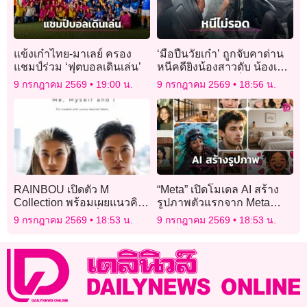
แข้งเก๋าไทย-มาเลย์ ครอง
‘มือปืนวัยเก๋า’ ถูกจับคาด่าน
แชมป์ร่วม ‘ฟุตบอลเดินเล่น’
หนีคดียิงน้องสาวดับ น้องเขย
สาหัส ปมขัดแย้งที่ดินมรดก
9 กรกฎาคม 2569
19:00 น.
9 กรกฎาคม 2569
18:56 น.
เลือด
RAINBOU เปิดตัว M
“Meta” เปิดโมเดล AI สร้าง
Collection พร้อมเผยแนวคิด
รูปภาพตัวแรกจาก Meta
การสร้างแบรนด์ที่ให้ “ผู้คน”
Superintelligence Labs
9 กรกฎาคม 2569
18:53 น.
9 กรกฎาคม 2569
18:53 น.
มาก่อน “ผลิตภัณฑ์”