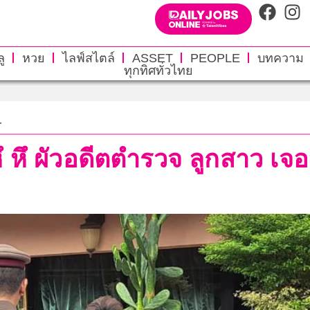
ู
หวย
ไลฟ์สไตล์
ASSET
PEOPLE
บทความ
ทุกทิศทั่วไทย
.
ึ หึ ผัวอดีตตำรวจ ลูกสาว เ