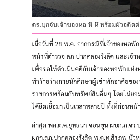
ตร.บุกจับเจ้าของหอ หึ หึ พร้อมผัวอดีต
เมื่อวันที่ 28 พ.ค. จากกรณีที่เจ้าของหอพัก
หน้าที่ตำรวจ สภ.ปากคลองรังสิต และเจ้าหน้า
เพื่อขอให้ดำเนินคดีกับเจ้าของหอพักแห่งหนึ่ง
ทำร้ายร่างกายนักศึกษาผู้เช่าพักอาศัยข
ราชการพร้อมกับทรัพย์สินอื่นๆ โดยไม่ยอ
ได้ยืดเยื้อมาเป็นเวลาหลายปี ทั้งที่ก่อนห
ล่าสุด พล.ต.ต.ยุทธนา จอนขุน ผบก.ภ.จว.ป
ผกก.สภ.ปากคลองรังสิต พ.ต.ท.สิรภพ บัวห