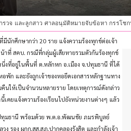
ตำรวจ และลูกสาว ศาลอนุมัติหมายจับข้อหา กรรโชกทรั
ที่มีนักศึกษากว่า 20 ราย แจ้งความร้องทุกข์ต่อเจ้า
ที่ สคบ. กรณีที่กลุ่มผู้เสียหายรวมตัวกันร้องทุกข์
ที่อยู่ในพื้นที่ ต.หลักหก อ.เมือง จ.ปทุมธานี ที่ได้
องหอพัก และยังถูกเจ้าของหอยึดเอกสารหลักฐานทาง
มคืนให้เป็นจำนวนหลายราย โดยเหตุการณ์ดังกล่าว
น้านี้เคยแจ้งความร้องเรียนไปยังหน่วยงานต่างๆ แล้ว
ทุมธานี พร้อมด้วย พ.ต.อ.พัฒนชัย ภมรพิบูลย์ 
ลวง รอง ผกก.สส.สภ.ปากคลองรังสิต และกำลังเจ้า