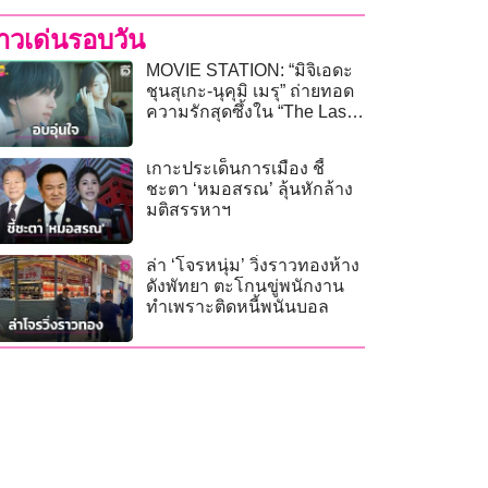
่าวเด่นรอบวัน
MOVIE STATION: “มิจิเอดะ
ชุนสุเกะ-นุคุมิ เมรุ” ถ่ายทอด
ความรักสุดซึ้งใน “The Last
Song You Left Behind”
เกาะประเด็นการเมือง ชี้
ชะตา ‘หมอสรณ’ ลุ้นหักล้าง
มติสรรหาฯ
ล่า ‘โจรหนุ่ม’ วิ่งราวทองห้าง
ดังพัทยา ตะโกนขู่พนักงาน
ทำเพราะติดหนี้พนันบอล