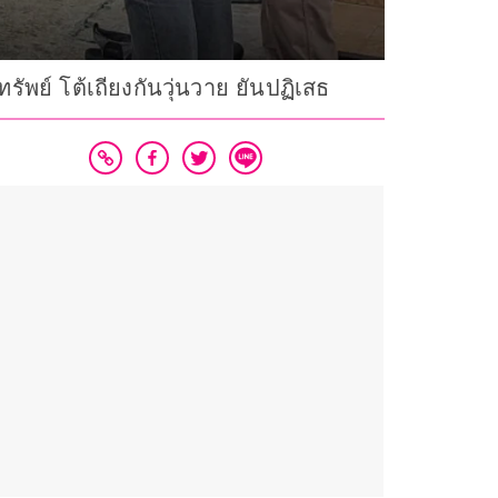
พย์ โต้เถียงกันวุ่นวาย ยันปฏิเสธ