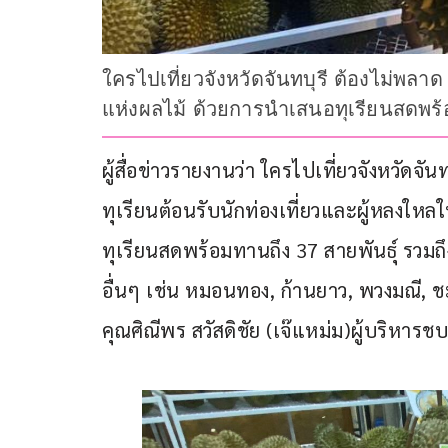
ใครไปเที่ยวจังหวัดจันทบุรี ต้องไม่พลา
แห่งผลไม้ ด้วยการนำเสนอทุเรียนสดพร้อ
ผู้สื่อข่าวรายงานว่า ใครไปเที่ยวจังหวัดจั
ทุเรียนต้อนรับนักท่องเที่ยวและผู้หลงใ
ทุเรียนสดพร้อมทานถึง 37 สายพันธุ์ รวมถ
อื่นๆ เช่น หมอนทอง, ก้านยาว, พวงมณี, ชะน
คุณศิณีพร สวัสดิชัย (เจ๊แหม่ม)ผู้บริหารช