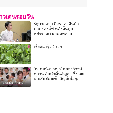
่าวเด่นรอบวัน
รัฐบาลเกาะติดราคาสินค้า
ค่าครองชีพ หลังต้นทุน
พลังงานเริ่มผ่อนคลาย
เรื่องน่ารู้ : บัวบก
‘ณเดชน์-ญาญ่า’ ฉลองวิวาห์
หวาน ลั่นคำมั่นสัญญาซึ้ง เผย
เก็บสินสอดเข้าบัญชีเพื่อลูก