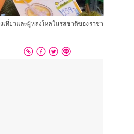
กท่องเที่ยวและผู้หลงใหลในรสชาติของราชา