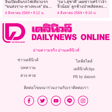
จีนเปิดเดินรถไฟเที่ยวแรก
‘รมว.สุชาติ’ เผยข่าวเศร้า’เจ้า
“ขนส่งราง–ทางทะเล” ย่น
จิ๋วน้อย’ ลูกช้างป่าพลัดหลง
เวลาครึ่งหนึ่ง ลดต้นทุนขนส่ง
เสียชีวิตแล้ว จากภาวะ’ไต
4 สิงหาคม 2569
9:12 น.
4 สิงหาคม 2569
9:10 น.
20% (คลิป)
วายเฉียบพลัน’
อ่านความจริง อ่านเดลินิวส์
ข่าวเดลินิวส์
ไลฟ์สไตล์
บทความ
เดลินิวส์clips
ดวง-หวย
PR by dataxet
ติดต่อโฆษณา
ร่วมงานกับเรา
ติดต่อเรา