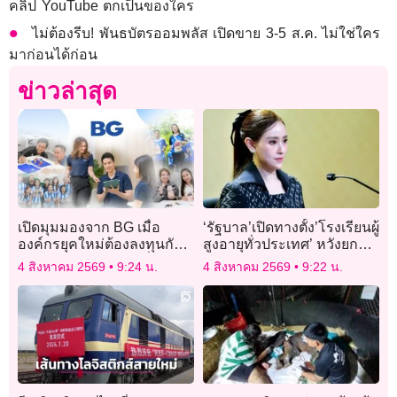
คลิป YouTube ตกเป็นของใคร
ไม่ต้องรีบ! พันธบัตรออมพลัส เปิดขาย 3-5 ส.ค. ไม่ใช่ใคร
มาก่อนได้ก่อน
ข่าวล่าสุด
เปิดมุมมองจาก BG เมื่อ
‘รัฐบาล’เปิดทางตั้ง’โรงเรียนผู้
องค์กรยุคใหม่ต้องลงทุนกับ
สูงอายุทั่วประเทศ’ หวังยก
Well-being มากกว่าที่เคย
ระดับ’คุณภาพชีวิต’ของผู้สูง
4 สิงหาคม 2569
9:24 น.
4 สิงหาคม 2569
9:22 น.
วัย